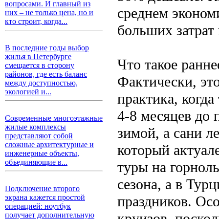
вопросами. И главный из
среднем экономи
них – не только цена, но и
кто строит, когда...
больших затрат 
В последние годы выбор
жилья в Петербурге
Что такое ранн
смещается в сторону
районов, где есть баланс
Фактически, эт
между доступностью,
экологией и...
практика, когда
4-8 месяцев до 
Современные многоэтажные
жилые комплексы
зимой, а сани 
представляют собой
сложные архитектурные и
который актуале
инженерные объекты,
объединяющие в...
туры на горнол
сезона, а в Тур
Подключение второго
праздников. Ос
экрана кажется простой
операцией: ноутбук
круизов, поско
получает дополнительную