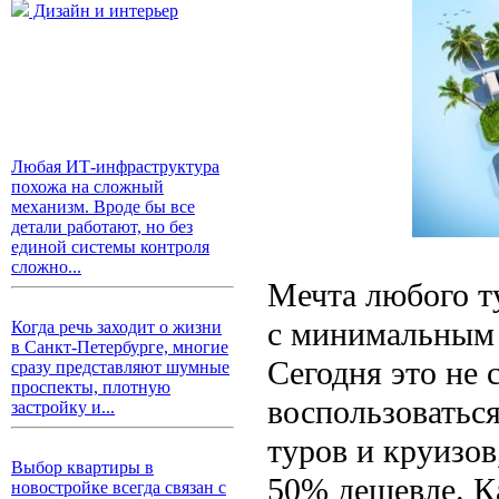
Дизайн и интерьер
Любая ИТ-инфраструктура
похожа на сложный
механизм. Вроде бы все
детали работают, но без
единой системы контроля
сложно...
Мечта любого т
с минимальным 
Когда речь заходит о жизни
в Санкт-Петербурге, многие
Сегодня это не 
сразу представляют шумные
проспекты, плотную
воспользоватьс
застройку и...
туров и круизов
Выбор квартиры в
50% дешевле. Ка
новостройке всегда связан с