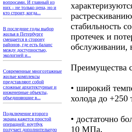
вопросами. И главный из
характеризуютс
них – не только цена, но и
кто строит, когда...
растрескиванию
стабильность с
В последние годы выбор
протечек и поте
жилья в Петербурге
смещается в сторону
обслуживании, 
районов, где есть баланс
между доступностью,
экологией и...
Преимущества с
Современные многоэтажные
жилые комплексы
представляют собой
• широкий темп
сложные архитектурные и
инженерные объекты,
холода до +250 
объединяющие в...
Подключение второго
• достаточно бо
экрана кажется простой
операцией: ноутбук
10 МПа.
получает дополнительную