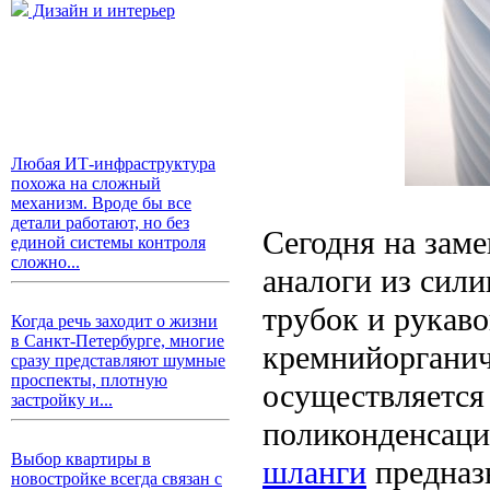
Дизайн и интерьер
Любая ИТ-инфраструктура
похожа на сложный
механизм. Вроде бы все
детали работают, но без
Сегодня на зам
единой системы контроля
сложно...
аналоги из сили
трубок и рукаво
Когда речь заходит о жизни
в Санкт-Петербурге, многие
кремнийорганич
сразу представляют шумные
проспекты, плотную
осуществляется
застройку и...
поликонденсаци
Выбор квартиры в
шланги
предназ
новостройке всегда связан с