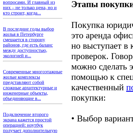
Этапы покупки
вопросами. И главный из
них – не только цена, но и
кто строит, когда...
Покупка юридич
В последние годы выбор
это аренда офис
жилья в Петербурге
смещается в сторону
но выступает в 
районов, где есть баланс
между доступностью,
проверок. Говор
экологией и...
можно сделать э
Современные многоэтажные
помощью к спец
жилые комплексы
представляют собой
качественный
п
сложные архитектурные и
инженерные объекты,
покупки:
объединяющие в...
Подключение второго
• Выбор вариант
экрана кажется простой
операцией: ноутбук
получает дополнительную