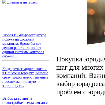
Дизайн и интерьер
Любая ИТ-инфраструктура
похожа на сложный
механизм. Вроде бы все
детали работают, но без
единой системы контроля
сложно...
Покупка юридич
шаг для многих 
Когда речь заходит о жизни
в Санкт-Петербурге, многие
компаний. Важн
сразу представляют шумные
проспекты, плотную
выбор юрадреса
застройку и...
проблем с юрид
Выбор квартиры в
новостройке всегда связан с