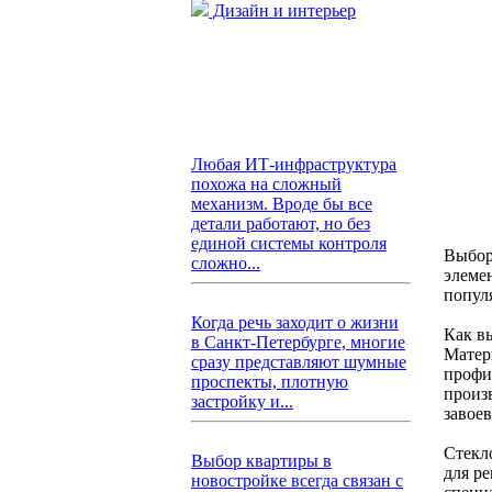
Дизайн и интерьер
Любая ИТ-инфраструктура
похожа на сложный
механизм. Вроде бы все
детали работают, но без
единой системы контроля
Выбор
сложно...
элеме
попул
Когда речь заходит о жизни
Как в
в Санкт-Петербурге, многие
Матер
сразу представляют шумные
профи
проспекты, плотную
произ
застройку и...
завое
Стекл
Выбор квартиры в
для р
новостройке всегда связан с