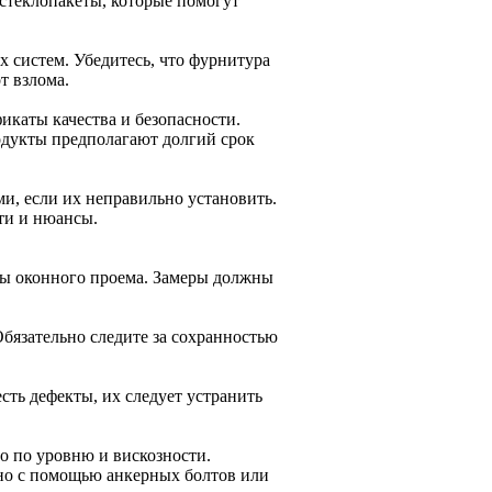
 стеклопакеты, которые помогут
 систем. Убедитесь, что фурнитура
т взлома.
каты качества и безопасности.
родукты предполагают долгий срок
и, если их неправильно установить.
ти и нюансы.
ры оконного проема. Замеры должны
Обязательно следите за сохранностью
есть дефекты, их следует устранить
го по уровню и вискозности.
но с помощью анкерных болтов или