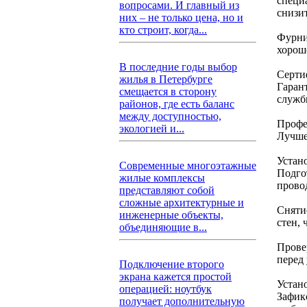
специ
вопросами. И главный из
снизи
них – не только цена, но и
кто строит, когда...
Фурни
хорош
В последние годы выбор
Серти
жилья в Петербурге
Гаран
смещается в сторону
служб
районов, где есть баланс
между доступностью,
Профе
экологией и...
Лучше
Устан
Современные многоэтажные
Подго
жилые комплексы
прово
представляют собой
сложные архитектурные и
Снятие
инженерные объекты,
стен,
объединяющие в...
Провер
перед
Подключение второго
экрана кажется простой
Устан
операцией: ноутбук
Зафик
получает дополнительную