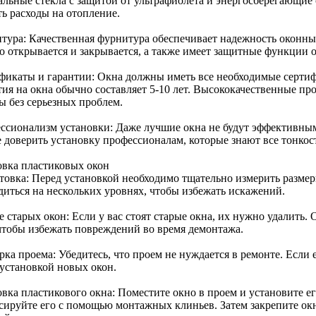
альные стекла с защитой от ультрафиолета и энергосберегающие
ть расходы на отопление.
тура: Качественная фурнитура обеспечивает надежность оконных
о открывается и закрывается, а также имеет защитные функции о
фикаты и гарантии: Окна должны иметь все необходимые сертифи
тия на окна обычно составляет 5-10 лет. Высококачественные п
ы без серьезных проблем.
ссионализм установки: Даже лучшие окна не будут эффективным
 доверить установку профессионалам, которые знают все тонкос
овка пластиковых окон
товка: Перед установкой необходимо тщательно измерить разме
диться на нескольких уровнях, чтобы избежать искажений.
 старых окон: Если у вас стоят старые окна, их нужно удалить. 
 чтобы избежать повреждений во время демонтажа.
ка проема: Убедитесь, что проем не нуждается в ремонте. Если 
 установкой новых окон.
овка пластикового окна: Поместите окно в проем и установите е
сируйте его с помощью монтажных клиньев. Затем закрепите ок