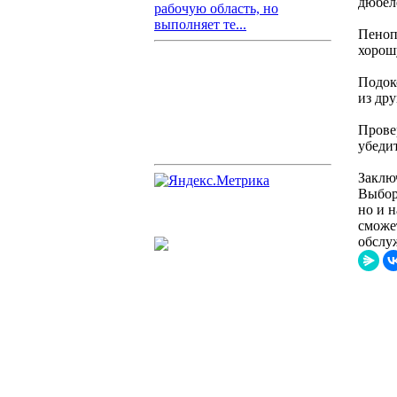
дюбел
рабочую область, но
выполняет те...
Пеноп
хорош
Подок
из др
Прове
убедит
Заклю
Выбор
но и 
сможе
обслу