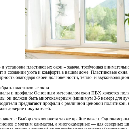
 и установка пластиковых окон – задача, требующая внимательно
нт в создании уюта и комфорта в вашем доме. Пластиковые окна
ярность благодаря своей долговечности, тепло- и звукоизоляцио
ыбрать пластиковые окна
иалы и профиль: Основным материалом окон ПВХ является пол
ль: он должен быть многокамерным (минимум 3-5 камер) для лу
водители предлагают профили с различной ценовой политикой, 
вали доверие покупателей.
опакеты: Выбор стеклопакета также крайне важен. Однокамерны
егионов с мягким климатом, а многокамерные — для северных ш