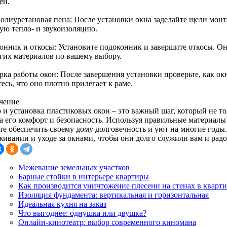
ей.
олиуретановая пена: После установки окна заделайте щели мон
ую тепло- и звукоизоляцию.
онник и откосы: Установите подоконник и завершите откосы. Он
угих материалов по вашему выбору.
рка работы окон: После завершения установки проверьте, как окн
есь, что оно плотно прилегает к раме.
чение
 и установка пластиковых окон – это важный шаг, который не тол
на его комфорт и безопасность. Используя правильные материал
те обеспечить своему дому долговечность и уют на многие годы.
живании и уходе за окнами, чтобы они долго служили вам и радо
Межевание земельных участков
Барные стойки в интерьере квартиры
Как производится уничтожение плесени на стенах в кварт
Изоляция фундамента: вертикальная и горизонтальная
Идеальная кухня на заказ
Что выгоднее: однушка или двушка?
Онлайн-кинотеатр: выбор современного киномана