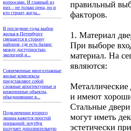
правильный выб
вопросами. И главный из
них – не только цена, но и
факторов.
кто строит, когда...
В последние годы выбор
1. Материал дв
жилья в Петербурге
смещается в сторону
При выборе вхо
районов, где есть баланс
между доступностью,
материал. На с
экологией и...
являются:
Современные многоэтажные
жилые комплексы
представляют собой
Металлические 
сложные архитектурные и
инженерные объекты,
и имеют хороши
объединяющие в...
Стальные двери
Подключение второго
могут иметь дек
экрана кажется простой
операцией: ноутбук
эстетически пр
получает дополнительную