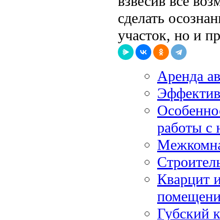
взвесив все во
сделать осознан
участок, но и п
Аренда ав
Эффектив
Особенно
работы с
Межкомна
Строител
Кварцит и
помещен
Губский к