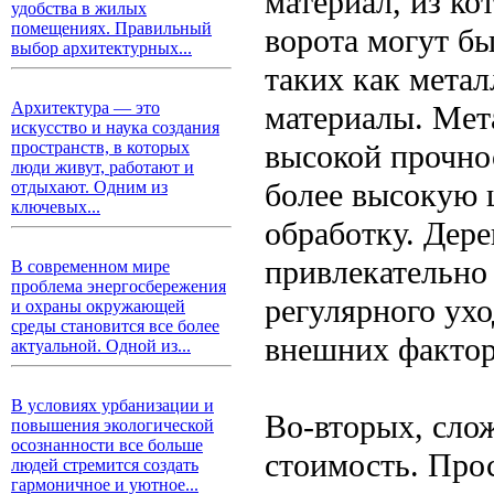
материал, из ко
удобства в жилых
помещениях. Правильный
ворота могут бы
выбор архитектурных...
таких как метал
Архитектура — это
материалы. Мет
искусство и наука создания
высокой прочно
пространств, в которых
люди живут, работают и
более высокую ц
отдыхают. Одним из
ключевых...
обработку. Дере
привлекательно
В современном мире
проблема энергосбережения
регулярного ухо
и охраны окружающей
среды становится все более
внешних фактор
актуальной. Одной из...
В условиях урбанизации и
Во-вторых, сло
повышения экологической
осознанности все больше
стоимость. Про
людей стремится создать
гармоничное и уютное...