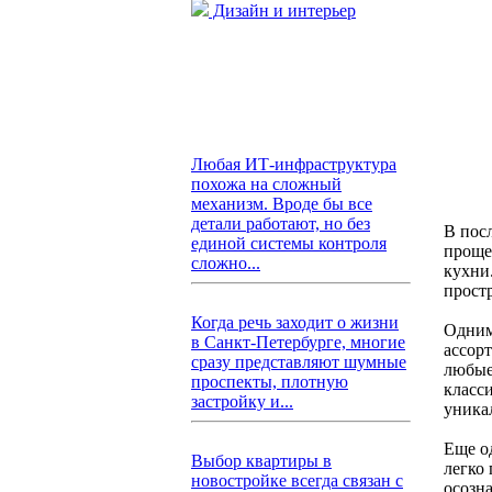
Дизайн и интерьер
Любая ИТ-инфраструктура
похожа на сложный
механизм. Вроде бы все
детали работают, но без
В пос
единой системы контроля
проще
сложно...
кухни.
прост
Когда речь заходит о жизни
Одним
в Санкт-Петербурге, многие
ассор
сразу представляют шумные
любые
проспекты, плотную
класс
застройку и...
уника
Еще о
Выбор квартиры в
легко
новостройке всегда связан с
осозн