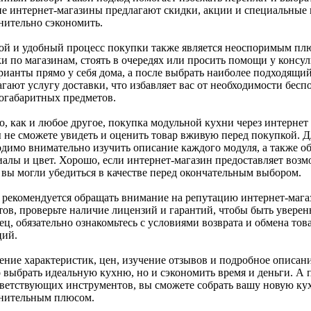
е интернет-магазины предлагают скидки, акции и специальные 
нительно сэкономить.
ой и удобный процесс покупки также является неоспоримым плю
ки по магазинам, стоять в очередях или просить помощи у консу
рианты прямо у себя дома, а после выбрать наиболее подходящий
гают услугу доставки, что избавляет вас от необходимости бесп
огабаритных предметов.
о, как и любое другое, покупка модульной кухни через интерне
ы не сможете увидеть и оценить товар вживую перед покупкой. Д
одимо внимательно изучить описание каждого модуля, а также о
иалы и цвет. Хорошо, если интернет-магазин предоставляет возм
 вы могли убедиться в качестве перед окончательным выбором.
 рекомендуется обращать внимание на репутацию интернет-мага
тов, проверьте наличие лицензий и гарантий, чтобы быть увере
ец, обязательно ознакомьтесь с условиями возврата и обмена то
ций.
ение характеристик, цен, изучение отзывов и подробное описани
о выбрать идеальную кухню, но и сэкономить время и деньги. А
тветствующих инструментов, вы сможете собрать вашу новую кух
нительным плюсом.