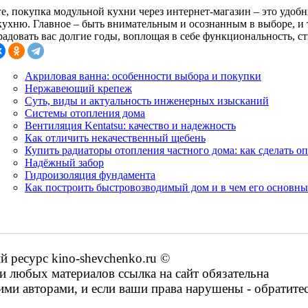
ге, покупка модульной кухни через интернет-магазин – это удо
кухню. Главное – быть внимательным и осознанным в выборе, и
радовать вас долгие годы, воплощая в себе функциональность, ст
Акриловая ванна: особенности выбора и покупки
Нержавеющий крепеж
Суть, виды и актуальность инженерных изысканий
Системы отопления дома
Вентиляция Kentatsu: качество и надежность
Как отличить некачественный щебень
Купить радиаторы отопления частного дома: как сделать 
Надёжный забор
Гидроизоляция фундамента
Как построить быстровозводимый дом и в чем его основн
ресурс kino-shevchenko.ru ©
 любых материалов ссылка на сайт обязательна
ими авторами, и если ваши права нарушены - обратите