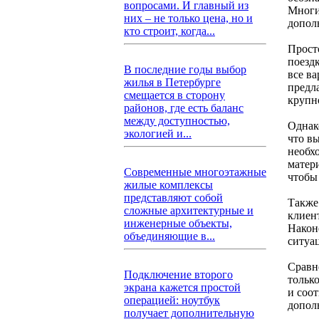
вопросами. И главный из
Многи
них – не только цена, но и
допол
кто строит, когда...
Прост
поезд
В последние годы выбор
все ва
жилья в Петербурге
предла
смещается в сторону
крупн
районов, где есть баланс
между доступностью,
Однак
экологией и...
что в
необх
матер
Современные многоэтажные
чтобы
жилые комплексы
представляют собой
Также
сложные архитектурные и
клиен
инженерные объекты,
Након
объединяющие в...
ситуа
Сравн
Подключение второго
тольк
экрана кажется простой
и соо
операцией: ноутбук
допол
получает дополнительную