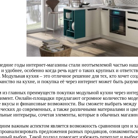
ледние годы интернет-магазины стали неотъемлемой частью наш
 и удобнее, особенно когда речь идет о таких крупных и ответс
 Модульная кухня – это отличное решение для тех, кто хочет со
ранство на кухне, и покупка её через интернет может быть разу
 из главных преимуществ покупки модульной кухни через интер
тимент. Онлайн-площадки предлагают огромное количество моде
 вкусы и финансовые возможности. Вы сможете выбрать между 
ических до современных, а также различными материалами и цвет
льные интерьеры, сочетая элементы, которые в обычных магазин
дним важным аспектом является возможность сравнения цен и х
 проанализировать предложения разных продавцов, ознакомиться
анный выбор. Такой подход помогает избежать переплат и выбра