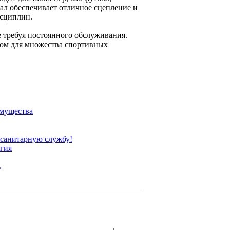
иал обеспечивает отличное сцепление и
исциплин.
 требуя постоянного обслуживания.
ром для множества спортивных
имущества
 санитарную службу!
огия
ь