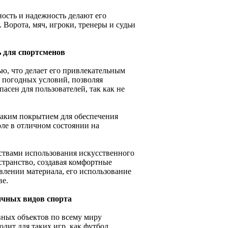
ность и надежность делают его
Ворота, мяч, игроки, тренеры и судьи
ь для спортсменов
ю, что делает его привлекательным
 погодных условий, позволяя
пасен для пользователей, так как не
таким покрытием для обеспечения
оле в отличном состоянии на
ствами использования искусственного
странство, создавая комфортные
влении материала, его использование
ве.
ичных видов спорта
вных объектов по всему миру
дит для таких игр, как футбол,