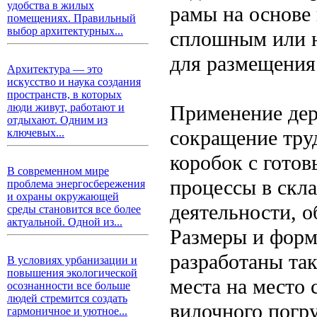
удобства в жилых
рамы на основе 
помещениях. Правильный
выбор архитектурных...
сплошным или 
для размещения 
Архитектура — это
искусство и наука создания
пространств, в которых
Применение дер
люди живут, работают и
отдыхают. Одним из
сокращение тру
ключевых...
коробок с готов
В современном мире
процессы в скла
проблема энергосбережения
и охраны окружающей
деятельности, о
среды становится все более
актуальной. Одной из...
Размеры и форм
разработаны так
В условиях урбанизации и
повышения экологической
места на место
осознанности все больше
людей стремится создать
вилочного погр
гармоничное и уютное...