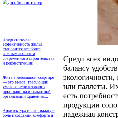
Дизайн и интерьер
Энергетическая
эффективность жилья
становится все более
важным аспектом
Среди всех вид
современного строительства
и реконструкции....
балансу удобст
экологичности,
Жить в небольшой квартире
— это вызов, требующий
или паллеты. Их
умелого использования
пространства и грамотной
есть потребност
организации хранения....
продукции сопо
Архитектура играет важную
надежная конст
роль в создании комфорта и