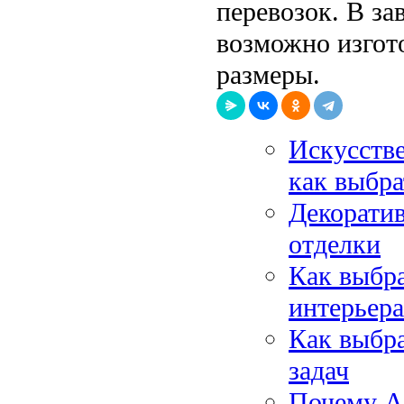
перевозок. В за
возможно изгот
размеры.
Искусств
как выбра
Декоратив
отделки
Как выбр
интерьера
Как выбр
задач
Почему А