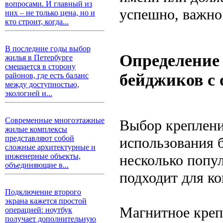
вопросами. И главный из
успешно, важно
них – не только цена, но и
кто строит, когда...
В последние годы выбор
Определение 
жилья в Петербурге
смещается в сторону
бейджиков с
районов, где есть баланс
между доступностью,
экологией и...
Современные многоэтажные
Выбор креплени
жилые комплексы
представляют собой
использования 
сложные архитектурные и
несколько попу
инженерные объекты,
объединяющие в...
подходит для к
Подключение второго
экрана кажется простой
Магнитное креп
операцией: ноутбук
получает дополнительную