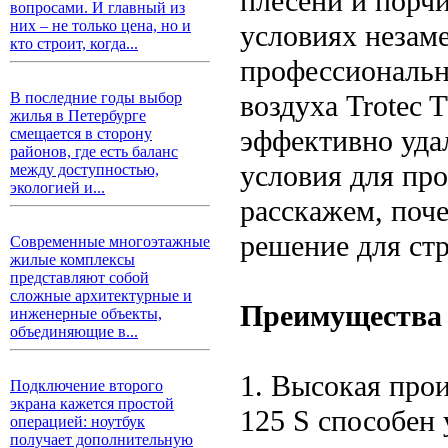
плесени и порч
вопросами. И главный из
них – не только цена, но и
условиях незам
кто строит, когда...
профессиональн
воздуха Trotec 
В последние годы выбор
жилья в Петербурге
эффективно удал
смещается в сторону
районов, где есть баланс
условия для про
между доступностью,
экологией и...
расскажем, поч
решение для ст
Современные многоэтажные
жилые комплексы
представляют собой
сложные архитектурные и
Преимущества 
инженерные объекты,
объединяющие в...
1. Высокая про
Подключение второго
экрана кажется простой
125 S способен 
операцией: ноутбук
получает дополнительную