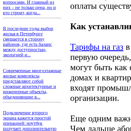
вопросами. И главный из
оплаты существ
них – не только цена, но и
кто строит, когда...
Как устанавли
В последние годы выбор
жилья в Петербурге
смещается в сторону
Тарифы на газ
в
районов, где есть баланс
между доступностью,
первую очередь,
экологией и...
могут быть как
Современные многоэтажные
домах и квартир
жилые комплексы
представляют собой
входят промышл
сложные архитектурные и
инженерные объекты,
организации.
объединяющие в...
Подключение второго
Еще одним важн
экрана кажется простой
операцией: ноутбук
Чем дальше абон
получает дополнительную