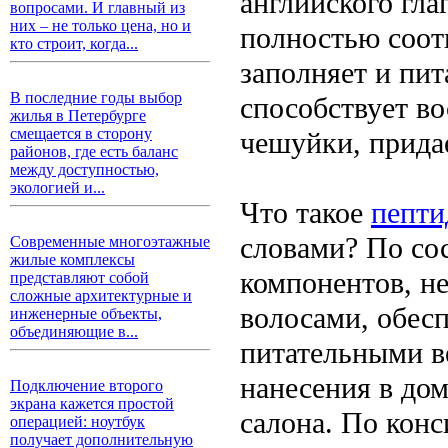
английского глаг
вопросами. И главный из
них – не только цена, но и
полностью соотв
кто строит, когда...
заполняет и пи
В последние годы выбор
способствует в
жилья в Петербурге
смещается в сторону
чешуйки, придае
районов, где есть баланс
между доступностью,
экологией и...
Что такое
пепти
словами? По сос
Современные многоэтажные
жилые комплексы
компонентов, н
представляют собой
сложные архитектурные и
волосами, обес
инженерные объекты,
объединяющие в...
питательными в
нанесения в до
Подключение второго
экрана кажется простой
салона. По конс
операцией: ноутбук
получает дополнительную