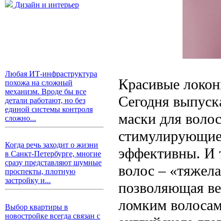
Дизайн и интерьер
Любая ИТ-инфраструктура
Красивые локон
похожа на сложный
механизм. Вроде бы все
Сегодня выпуск
детали работают, но без
единой системы контроля
маски для волос
сложно...
стимулирующие 
Когда речь заходит о жизни
эффективны. И 
в Санкт-Петербурге, многие
сразу представляют шумные
волос – «тяжела
проспекты, плотную
застройку и...
позволяющая ве
ломким волосам
Выбор квартиры в
новостройке всегда связан с