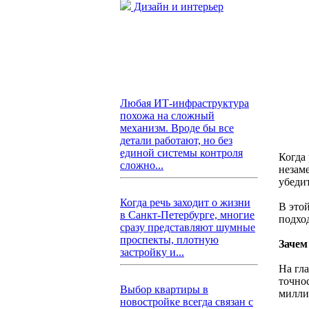
Дизайн и интерьер
Любая ИТ-инфраструктура
похожа на сложный
механизм. Вроде бы все
детали работают, но без
единой системы контроля
Когда
сложно...
незам
убедит
Когда речь заходит о жизни
В это
в Санкт-Петербурге, многие
подхо
сразу представляют шумные
проспекты, плотную
Зачем
застройку и...
На гл
точно
Выбор квартиры в
милли
новостройке всегда связан с