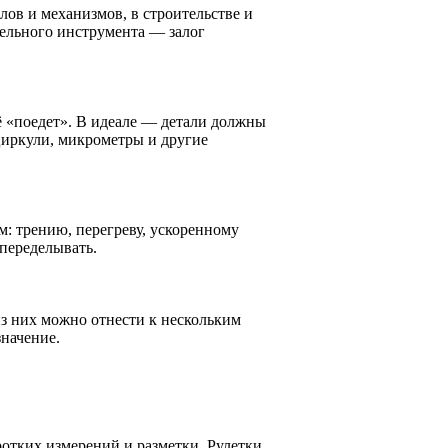
ов и механизмов, в строительстве и
ельного инструмента — залог
ё «поедет». В идеале — детали должны
нциркули, микрометры и другие
: трению, перегреву, ускоренному
 переделывать.
з них можно отнести к нескольким
значение.
ротких измерений и разметки. Рулетки