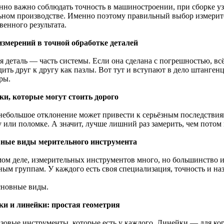
нно важно соблюдать точность в машиностроении, при сборке узл
ьном производстве. Именно поэтому правильный выбор измерит
венного результата.
измерений в точной обработке деталей
я деталь — часть системы. Если она сделана с погрешностью, вс
дить друг к другу как пазлы. Вот тут и вступают в дело штанге
ры.
и, которые могут стоить дорого
небольшое отклонение может привести к серьёзным последствиям
у или поломке. А значит, лучше лишний раз замерить, чем потом
ные виды мерительного инструмента
мом деле, измерительных инструментов много, но большинство и
ным группам. У каждого есть своя специализация, точность и на
сновные виды.
ки и линейки: простая геометрия
азовые инструменты, которые есть у каждого. Линейки — для ко