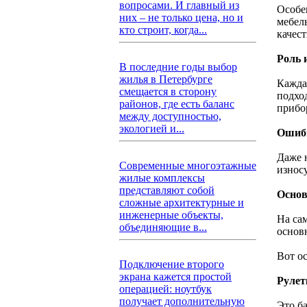
вопросами. И главный из
Особе
них – не только цена, но и
мебел
кто строит, когда...
качест
Роль 
В последние годы выбор
жилья в Петербурге
Кажда
смещается в сторону
подхо
районов, где есть баланс
прибо
между доступностью,
экологией и...
Ошибк
Даже 
Современные многоэтажные
износ
жилые комплексы
представляют собой
Основ
сложные архитектурные и
инженерные объекты,
На са
объединяющие в...
основ
Вот о
Подключение второго
экрана кажется простой
Рулет
операцией: ноутбук
получает дополнительную
Это б