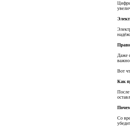
Цифры
увели
Элект
Элект
надёж
Прави
Даже 
важно
Вот ч
Как п
После
оставл
Почем
Со вр
убедит