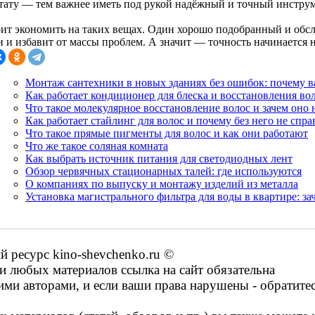
ьтату — тем важнее иметь под рукой надёжный и точный инструм
оит экономить на таких вещах. Один хорошо подобранный и об
 и избавит от массы проблем. А значит — точность начинается не 
Монтаж сантехники в новых зданиях без ошибок: почему 
Как работает кондиционер для блеска и восстановления во
Что такое молекулярное восстановление волос и зачем оно
Как работает стайлинг для волос и почему без него не спра
Что такое прямые пигменты для волос и как они работают
Что же такое соляная комната
Как выбрать источник питания для светодиодных лент
Обзор червячных стационарных талей: где используются
О компаниях по выпуску и монтажу изделий из металла
Установка магистрального фильтра для воды в квартире: за
ресурс kino-shevchenko.ru ©
 любых материалов ссылка на сайт обязательна
ими авторами, и если ваши права нарушены - обратите