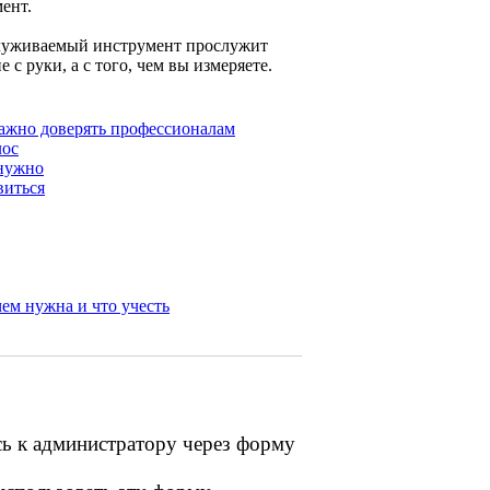
ент.
служиваемый инструмент прослужит
с руки, а с того, чем вы измеряете.
важно доверять профессионалам
лос
 нужно
виться
чем нужна и что учесть
сь к администратору через форму