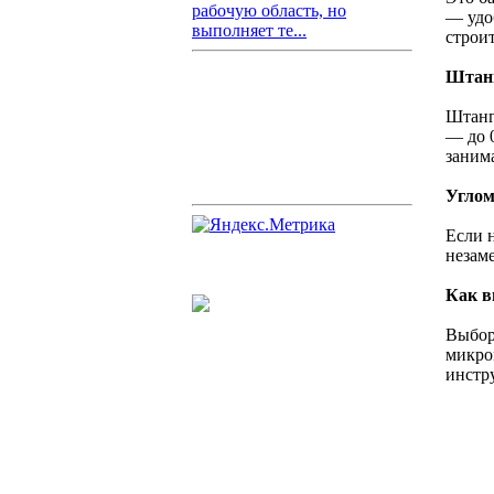
рабочую область, но
— удо
выполняет те...
строит
Штанг
Штанг
— до 0
заним
Углом
Если 
незам
Как в
Выбор 
микром
инстр