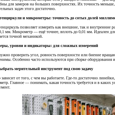
бны для замеров на больших поверхностях. Их точность меньше, 
ельных задач этого достаточно.
енциркули и микрометры: точность до сотых долей миллим
енциркуль позволяет измерять как внешние, так и внутренние р
,1 мм. Микрометр — ещё точнее, вплоть до 0,01 мм. Идеален для
ается точной механикой.
еры, уровни и индикаторы: для сложных измерений
нужно проверить угол, ровность поверхности или биение вращ
енимы. Особенно часто используются при сборке оборудования и 
ыбрать мерительный инструмент под свою задачу
зависит от того, с чем вы работаете. Где-то достаточно линейки
етр. Главное — понимать, какая точность требуется и в каких у
умент.