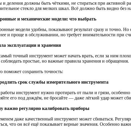
 и деления должны быть чёткими, не стираться при активной раб
чительное стекло для мелких шкал. Всё должно быть видно без н
ронные и механические модели: что выбрать
ронные модели удобны, показывают результат сразу и точно. Но 
нее и проще в обслуживании, но требует внимательности при с
ла эксплуатации и хранения
самый точный инструмент может начать врать, если за ним плохо
 соблюдать простые, но важные правила хранения и обращения.
то поможет сохранить точность:
родлить срок службы измерительного инструмента
 работы инструмент нужно протирать от пыли и грязи, особенно 
яйте его под дождём, не бросайте — даже лёгкий удар может сби
у важно регулярно калибровать приборы
еменем даже качественный инструмент может сбиваться. Регуляр
ься, что он всё ещё показывает верные значения. Особенно важно