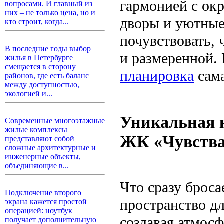
гармонией с ок
вопросами. И главный из
них – не только цена, но и
дворы и уютные 
кто строит, когда...
почувствовать, 
В последние годы выбор
и размеренной.
жилья в Петербурге
смещается в сторону
планировка
сама
районов, где есть баланс
между доступностью,
экологией и...
Уникальная 
Современные многоэтажные
жилые комплексы
ЖК «Чувств
представляют собой
сложные архитектурные и
инженерные объекты,
объединяющие в...
Что сразу бросае
Подключение второго
пространство дл
экрана кажется простой
операцией: ноутбук
создавая атмос
получает дополнительную