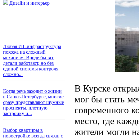
Дизайн и интерьер
Любая ИТ-инфраструктура
похожа на сложный
механизм. Вроде бы все
детали работают, но без
единой системы контроля
сложно...
В Курске откры
Когда речь заходит о жизни
мог бы стать м
в Санкт-Петербурге, многие
сразу представляют шумные
современного к
проспекты, плотную
застройку и...
место, где кажд
жители могли на
Выбор квартиры в
новостройке всегда связан с