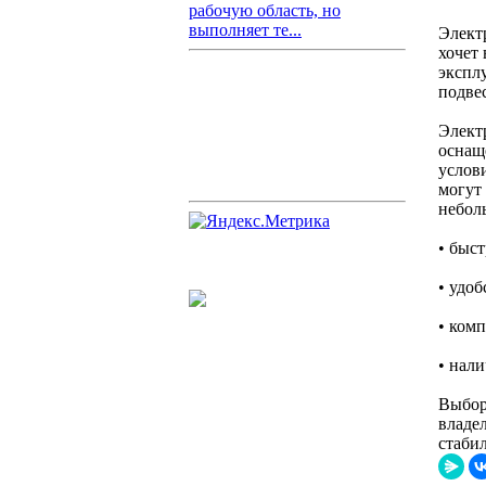
рабочую область, но
выполняет те...
Электр
хочет 
экспл
подве
Элект
оснащ
услов
могут
небол
• быст
• удоб
• комп
• нал
Выбор 
владе
стаби