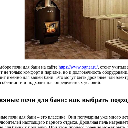
ыборе печи для бани на сайте
https://www.ogner.ru/
, стоит учитыв
т не только комфорт в парилке, но и долговечность оборудовани
дит именно для вашей бани. Это могут быть дровяные или элект
особенности и подходит для определённых условий.
вяные печи для бани: как выбрать подх
ные печи для бани – это классика. Они популярны уже много ле
 любителей настоящего парного отдыха. Дровяная печь нагревает
ия для банных процедур. При этом процесс горения может быть