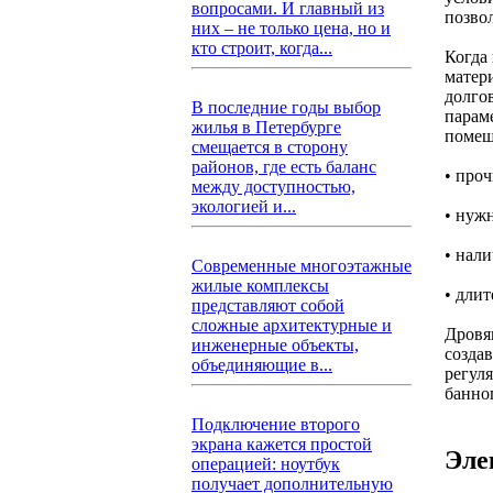
вопросами. И главный из
позво
них – не только цена, но и
кто строит, когда...
Когда
матери
долго
В последние годы выбор
парам
жилья в Петербурге
помещ
смещается в сторону
районов, где есть баланс
• проч
между доступностью,
экологией и...
• нуж
• нал
Современные многоэтажные
жилые комплексы
• длит
представляют собой
сложные архитектурные и
Дровя
инженерные объекты,
созда
объединяющие в...
регул
банно
Подключение второго
экрана кажется простой
Эле
операцией: ноутбук
получает дополнительную