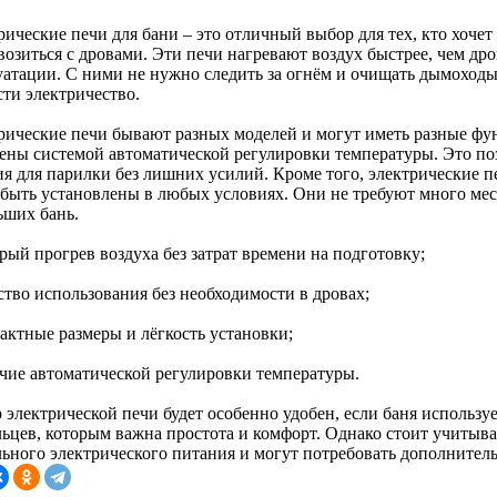
ические печи для бани – это отличный выбор для тех, кто хочет 
возиться с дровами. Эти печи нагревают воздух быстрее, чем др
уатации. С ними не нужно следить за огнём и очищать дымоходы
сти электричество.
рические печи бывают разных моделей и могут иметь разные фу
ены системой автоматической регулировки температуры. Это по
ия для парилки без лишних усилий. Кроме того, электрические 
 быть установлены в любых условиях. Они не требуют много мест
ьших бань.
рый прогрев воздуха без затрат времени на подготовку;
ство использования без необходимости в дровах;
актные размеры и лёгкость установки;
ичие автоматической регулировки температуры.
электрической печи будет особенно удобен, если баня используе
льцев, которым важна простота и комфорт. Однако стоит учитыва
льного электрического питания и могут потребовать дополнитель