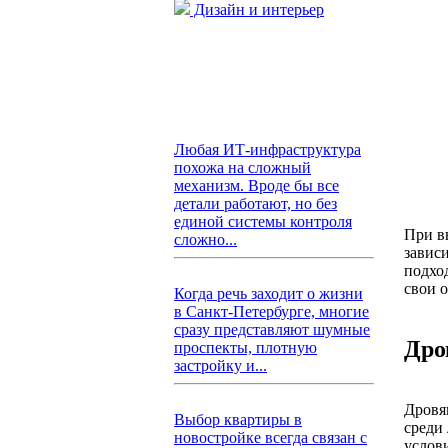
Дизайн и интерьер
Любая ИТ-инфраструктура
похожа на сложный
механизм. Вроде бы все
детали работают, но без
единой системы контроля
При в
сложно...
зависи
подхо
свои 
Когда речь заходит о жизни
в Санкт-Петербурге, многие
сразу представляют шумные
Дро
проспекты, плотную
застройку и...
Дровя
Выбор квартиры в
среди
новостройке всегда связан с
услов