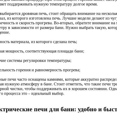
ляет поддерживать нужную температуру долгое время.
 выбирается дровяная печь, стоит обращать внимание на несколь
ал, из которого изготовлена печь. Лучшие модели делают из чуг
вечность и скорость прогрева. Во-вторых, обратите внимание на
етру в зависимости от размера бани. Нужно выбрать такую, кот
ение.
ность материала, из которого сделана печь;
ная мощность, соответствующая площади бани;
ичие системы регулировки температуры;
ельность горения и равномерность прогрева;
ные печи часто оснащены камнями, которые аккуратно распреде
вая нужную атмосферу в бане. Стоит отметить, что такие печи т
ярной чистки, чтобы поддерживать их в хорошем состоянии. Од
го процесса это – идеальный выбор.
ктрические печи для бани: удобно и быс