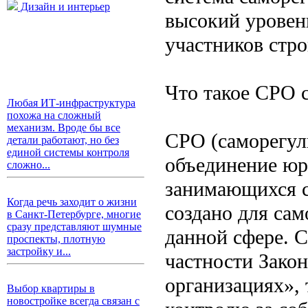
Дизайн и интерьер
высокий уровен
участников стро
Что такое СРО 
Любая ИТ-инфраструктура
похожа на сложный
механизм. Вроде бы все
СРО (саморегул
детали работают, но без
единой системы контроля
объединение юр
сложно...
занимающихся с
Когда речь заходит о жизни
создано для са
в Санкт-Петербурге, многие
сразу представляют шумные
данной сфере. С
проспекты, плотную
застройку и...
частности Зако
организациях»,
Выбор квартиры в
новостройке всегда связан с