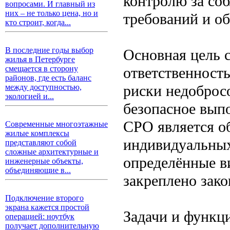
контролю за со
вопросами. И главный из
них – не только цена, но и
требований и об
кто строит, когда...
В последние годы выбор
Основная цель 
жилья в Петербурге
ответственность
смещается в сторону
районов, где есть баланс
риски недоброс
между доступностью,
экологией и...
безопасное вып
СРО является о
Современные многоэтажные
жилые комплексы
индивидуальны
представляют собой
сложные архитектурные и
определённые в
инженерные объекты,
объединяющие в...
закреплено зако
Подключение второго
экрана кажется простой
Задачи и функц
операцией: ноутбук
получает дополнительную