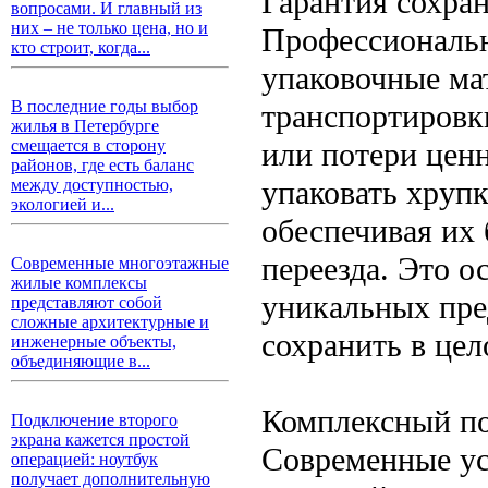
Гарантия сохра
вопросами. И главный из
них – не только цена, но и
Профессиональн
кто строит, когда...
упаковочные ма
В последние годы выбор
транспортировк
жилья в Петербурге
или потери цен
смещается в сторону
районов, где есть баланс
упаковать хрупк
между доступностью,
экологией и...
обеспечивая их
переезда. Это о
Современные многоэтажные
жилые комплексы
уникальных пре
представляют собой
сложные архитектурные и
сохранить в цел
инженерные объекты,
объединяющие в...
Комплексный п
Подключение второго
экрана кажется простой
Современные ус
операцией: ноутбук
получает дополнительную