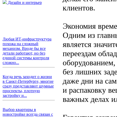
Дизайн и интерьер
клиентов.
Экономия време
Одним из главн
Любая ИТ-инфраструктура
является значи
похожа на сложный
механизм. Вроде бы все
переездам обла
детали работают, но без
единой системы контроля
оборудованием,
сложно...
без лишних заде
Когда речь заходит о жизни
даже дни на са
в Санкт-Петербурге, многие
сразу представляют шумные
и распаковку ве
проспекты, плотную
застройку и...
важных делах ил
Выбор квартиры в
новостройке всегда связан с