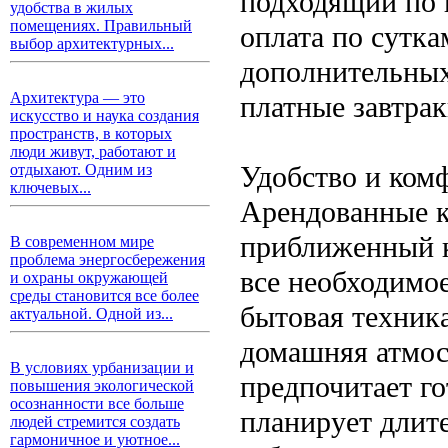
подходящий по ц
удобства в жилых
помещениях. Правильный
оплата по сутка
выбор архитектурных...
дополнительных 
Архитектура — это
платные завтрак
искусство и наука создания
пространств, в которых
люди живут, работают и
Удобство и ком
отдыхают. Одним из
ключевых...
Арендованные к
приближенный к
В современном мире
проблема энергосбережения
все необходимо
и охраны окружающей
среды становится все более
бытовая техника
актуальной. Одной из...
домашняя атмосф
В условиях урбанизации и
предпочитает го
повышения экологической
осознанности все больше
планирует длите
людей стремится создать
гармоничное и уютное...