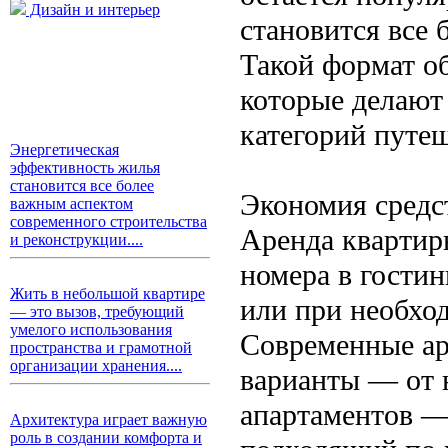
Дизайн и интерьер
становится все 
Такой формат о
которые делают
категорий путе
Энергетическая
эффективность жилья
становится все более
Экономия средс
важным аспектом
современного строительства
Аренда квартир
и реконструкции....
номера в гости
Жить в небольшой квартире
или при необхо
— это вызов, требующий
умелого использования
Современные ар
пространства и грамотной
организации хранения....
варианты — от 
апартаментов —
Архитектура играет важную
роль в создании комфорта и