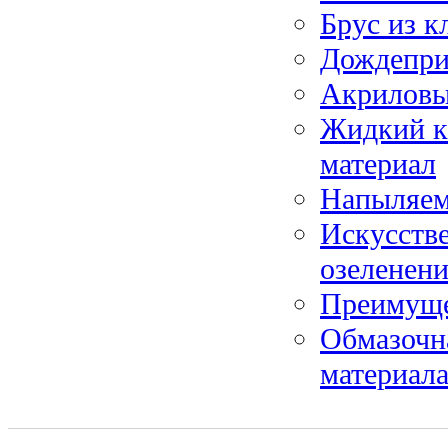
Брус из к
Дождепри
Акриловы
Жидкий к
материал
Напыляем
Искусстве
озеленен
Преимуще
Обмазочн
материал