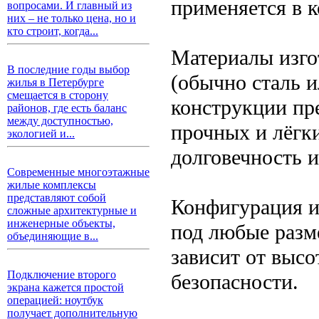
применяется в 
вопросами. И главный из
них – не только цена, но и
кто строит, когда...
Материалы изго
В последние годы выбор
(обычно сталь 
жилья в Петербурге
смещается в сторону
конструкции пр
районов, где есть баланс
между доступностью,
прочных и лёгки
экологией и...
долговечность и
Современные многоэтажные
жилые комплексы
представляют собой
Конфигурация и
сложные архитектурные и
инженерные объекты,
под любые разм
объединяющие в...
зависит от выс
Подключение второго
безопасности.
экрана кажется простой
операцией: ноутбук
получает дополнительную