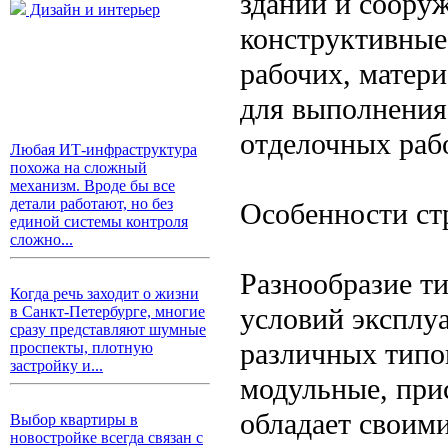
зданий и соору
Дизайн и интерьер
конструктивные
рабочих, матери
для выполнения
отделочных раб
Любая ИТ-инфраструктура
похожа на сложный
механизм. Вроде бы все
детали работают, но без
Особенности ст
единой системы контроля
сложно...
Разнообразие ти
Когда речь заходит о жизни
условий эксплу
в Санкт-Петербурге, многие
сразу представляют шумные
различных типо
проспекты, плотную
застройку и...
модульные, при
обладает своим
Выбор квартиры в
новостройке всегда связан с