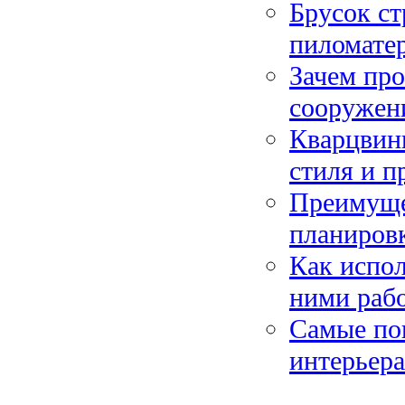
Брусок ст
пиломате
Зачем про
сооружен
Кварцвини
стиля и п
Преимуще
планиров
Как испо
ними раб
Самые по
интерьера