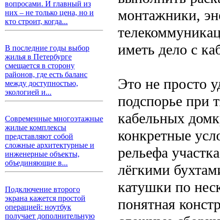
вопросами. И главный из
монтажники, эн
них – не только цена, но и
кто строит, когда...
телекоммуникаци
иметь дело с ка
В последние годы выбор
жилья в Петербурге
смещается в сторону
районов, где есть баланс
Это не просто у
между доступностью,
экологией и...
подспорье при т
кабельных домк
Современные многоэтажные
жилые комплексы
конкретные усло
представляют собой
сложные архитектурные и
рельефа участка
инженерные объекты,
объединяющие в...
лёгкими бухтами
катушки по неск
Подключение второго
экрана кажется простой
понятная констр
операцией: ноутбук
получает дополнительную