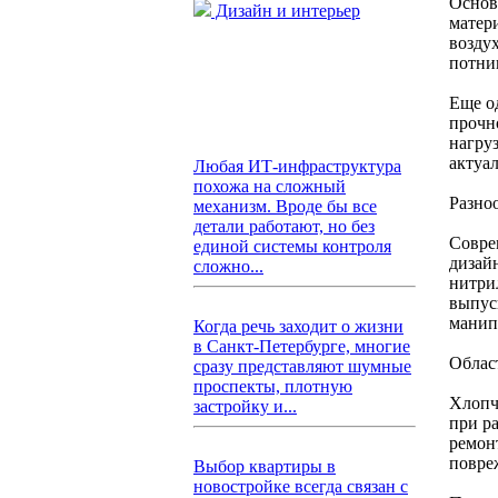
Основ
Дизайн и интерьер
матер
возду
потни
Еще о
прочн
нагру
актуа
Любая ИТ-инфраструктура
похожа на сложный
Разно
механизм. Вроде бы все
детали работают, но без
Совре
единой системы контроля
дизай
сложно...
нитри
выпус
манип
Когда речь заходит о жизни
в Санкт-Петербурге, многие
Облас
сразу представляют шумные
проспекты, плотную
Хлопч
застройку и...
при ра
ремон
повре
Выбор квартиры в
новостройке всегда связан с