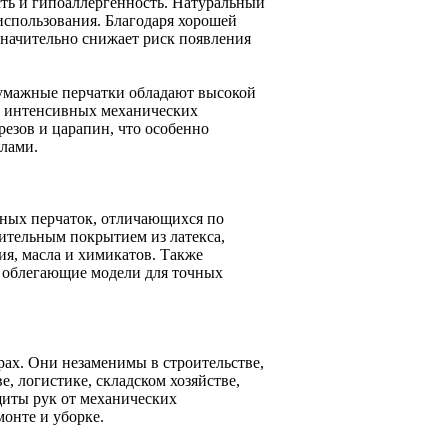
ть и гипоаллергенность. Натуральный
использования. Благодаря хорошей
значительно снижает риск появления
бумажные перчатки обладают высокой
ри интенсивных механических
резов и царапин, что особенно
алами.
ных перчаток, отличающихся по
ительным покрытием из латекса,
я, масла и химикатов. Также
и облегающие модели для точных
ах. Они незаменимы в строительстве,
е, логистике, складском хозяйстве,
щиты рук от механических
онте и уборке.