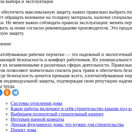
ла выбора и эксплуатации
 обеспечить максимальную защиту, важно правильно выбрать пе
ет обращать внимание на толщину материала, наличие специаль
ки. Не менее важно соблюдать правила эксплуатации: менять пер
вать за ними согласно рекомендациям производителя. Это продл
ную защиту.
чение
атобумажные рабочие перчатки — это надежный и экологичный 
ающий безопасность и комфорт работников. Их универсальность
т их незаменимыми в различных сферах деятельности. Правильн
ток позволяют значительно снизить риск травм и обеспечить без
 где безопасность ценится превыше всего, хлопчатобумажные пе
тв индивидуальной защиты, подтверждая свою репутацию надеж
ы труда.
Системы отопления дома
Какие работы включают в себя строительство крыши под 
Выбираем полнотелый строительный кирпич
Интерьер ванной комнаты
Дренаж фундамента дома: что нужно для строительства
Проект дома