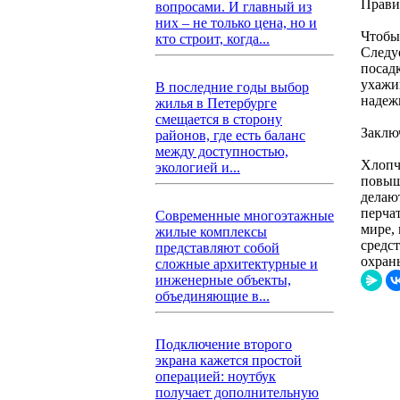
Прави
вопросами. И главный из
них – не только цена, но и
Чтобы
кто строит, когда...
Следу
посад
ухажи
В последние годы выбор
надеж
жилья в Петербурге
смещается в сторону
Заклю
районов, где есть баланс
между доступностью,
Хлопч
экологией и...
повыш
делаю
перча
Современные многоэтажные
мире,
жилые комплексы
средс
представляют собой
охран
сложные архитектурные и
инженерные объекты,
объединяющие в...
Подключение второго
экрана кажется простой
операцией: ноутбук
получает дополнительную