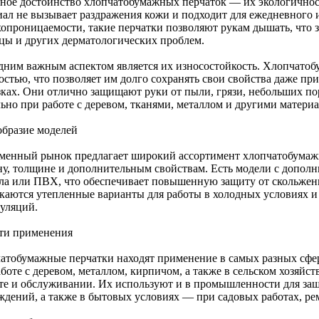
ное достоинство хлопчатобумажных перчаток — их экологичнос
иал не вызывает раздражения кожи и подходит для ежедневного 
хопроницаемости, такие перчатки позволяют рукам дышать, что 
цы и других дерматологических проблем.
дним важным аспектом является их износостойкость. Хлопчато
остью, что позволяет им долго сохранять свои свойства даже п
зках. Они отлично защищают руки от пыли, грязи, небольших по
льно при работе с деревом, тканями, металлом и другими матери
образие моделей
менный рынок предлагает широкий ассортимент хлопчатобумаж
ну, толщине и дополнительным свойствам. Есть модели с дополн
ла или ПВХ, что обеспечивает повышенную защиту от скольжени
каются утепленные варианты для работы в холодных условиях 
уляций.
ти применения
атобумажные перчатки находят применение в самых разных сфер
боте с деревом, металлом, кирпичом, а также в сельском хозяйств
те и обслуживании. Их используют и в промышленности для за
ждений, а также в бытовых условиях — при садовых работах, рем