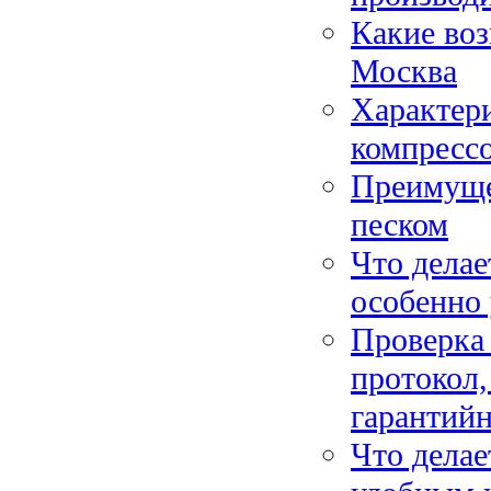
Какие воз
Москва
Характери
компресс
Преимуще
песком
Что делае
особенно
Проверка 
протокол
гарантий
Что делае