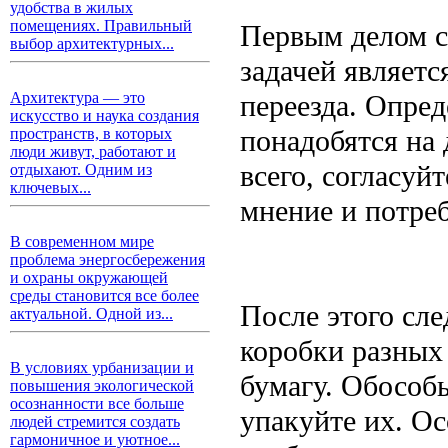
удобства в жилых
помещениях. Правильный
Первым делом ст
выбор архитектурных...
задачей являетс
переезда. Опред
Архитектура — это
искусство и наука создания
понадобятся на 
пространств, в которых
люди живут, работают и
всего, согласуй
отдыхают. Одним из
ключевых...
мнение и потре
В современном мире
проблема энергосбережения
и охраны окружающей
среды становится все более
После этого сле
актуальной. Одной из...
коробки разных
В условиях урбанизации и
бумагу. Обособ
повышения экологической
осознанности все больше
упакуйте их. Ос
людей стремится создать
гармоничное и уютное...