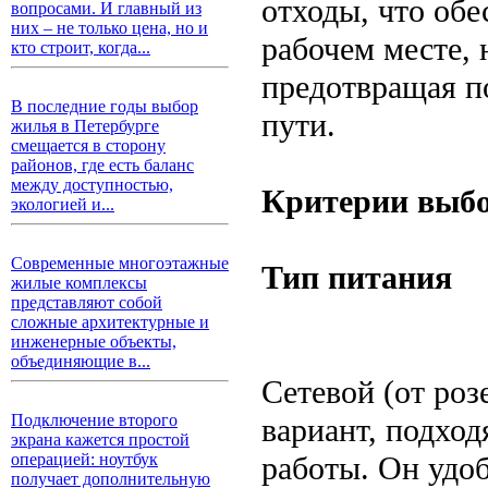
отходы, что обе
вопросами. И главный из
них – не только цена, но и
рабочем месте, 
кто строит, когда...
предотвращая п
В последние годы выбор
пути.
жилья в Петербурге
смещается в сторону
районов, где есть баланс
между доступностью,
Критерии выбо
экологией и...
Современные многоэтажные
Тип питания
жилые комплексы
представляют собой
сложные архитектурные и
инженерные объекты,
объединяющие в...
Сетевой (от роз
Подключение второго
вариант, подхо
экрана кажется простой
работы. Он удоб
операцией: ноутбук
получает дополнительную