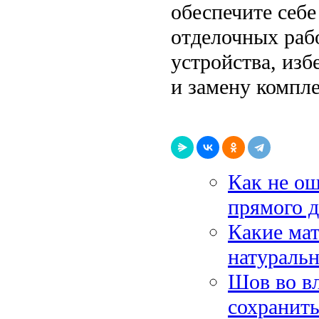
обеспечите себ
отделочных рабо
устройства, из
и замену компл
Как не ош
прямого 
Какие ма
натураль
Шов во вл
сохранит