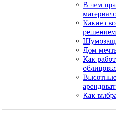
В чем пр
материал
Какие св
решением
Шумозащи
Дом мечты
Как рабо
облицовк
Высотные 
арендова
Как выбра