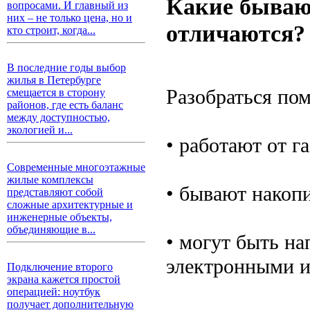
Какие бывают
вопросами. И главный из
них – не только цена, но и
отличаются?
кто строит, когда...
В последние годы выбор
жилья в Петербурге
Разобраться пом
смещается в сторону
районов, где есть баланс
между доступностью,
экологией и...
• работают от г
Современные многоэтажные
жилые комплексы
• бывают накопи
представляют собой
сложные архитектурные и
инженерные объекты,
объединяющие в...
• могут быть н
электронными и
Подключение второго
экрана кажется простой
операцией: ноутбук
получает дополнительную