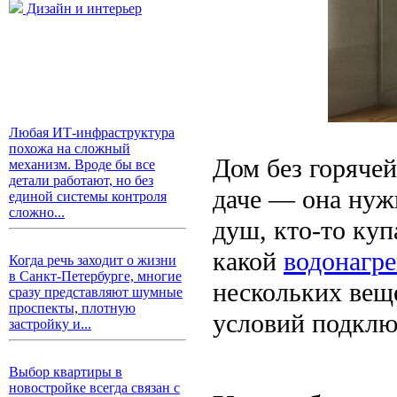
Дизайн и интерьер
Любая ИТ-инфраструктура
похожа на сложный
Дом без горячей
механизм. Вроде бы все
детали работают, но без
даче — она нужн
единой системы контроля
сложно...
душ, кто-то куп
какой
водонагре
Когда речь заходит о жизни
в Санкт-Петербурге, многие
нескольких вещ
сразу представляют шумные
проспекты, плотную
условий подклю
застройку и...
Выбор квартиры в
новостройке всегда связан с