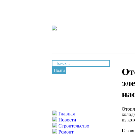
От
Найти
эл
на
Отопл
Главная
холод
из ко
Новости
Строительство
Газов
Ремонт