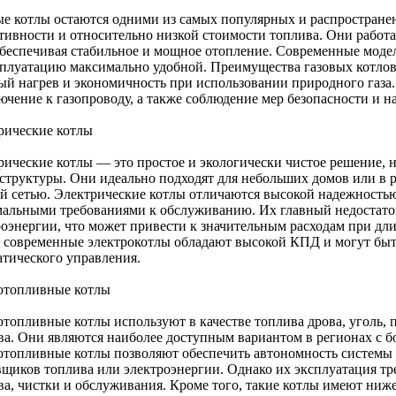
ые котлы остаются одними из самых популярных и распростран
тивности и относительно низкой стоимости топлива. Они рабо
 обеспечивая стабильное и мощное отопление. Современные моде
сплуатацию максимально удобной. Преимущества газовых котлов
ый нагрев и экономичность при использовании природного газа.
ючение к газопроводу, а также соблюдение мер безопасности и н
рические котлы
рические котлы — это простое и экологически чистое решение, 
структуры. Они идеально подходят для небольших домов или в 
ой сетью. Электрические котлы отличаются высокой надежностью
альными требованиями к обслуживанию. Их главный недостато
роэнергии, что может привести к значительным расходам при дл
, современные электрокотлы обладают высокой КПД и могут быт
атического управления.
отопливные котлы
отопливные котлы используют в качестве топлива дрова, уголь, 
ва. Они являются наиболее доступным вариантом в регионах с б
отопливные котлы позволяют обеспечить автономность системы 
вщиков топлива или электроэнергии. Однако их эксплуатация тр
ва, чистки и обслуживания. Кроме того, такие котлы имеют ни