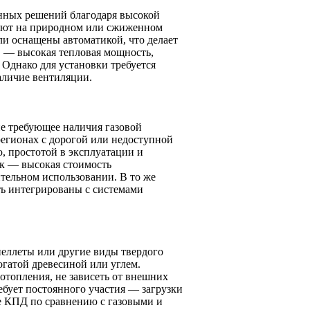
енных решений благодаря высокой
тают на природном или сжиженном
ли оснащены автоматикой, что делает
 — высокая тепловая мощность,
 Однако для установки требуется
аличие вентиляции.
не требующее наличия газовой
регионах с дорогой или недоступной
, простотой в эксплуатации и
к — высокая стоимость
ительном использовании. В то же
ь интегрированы с системами
пеллеты или другие виды твердого
огатой древесиной или углем.
отопления, не зависеть от внешних
ебует постоянного участия — загрузки
же КПД по сравнению с газовыми и