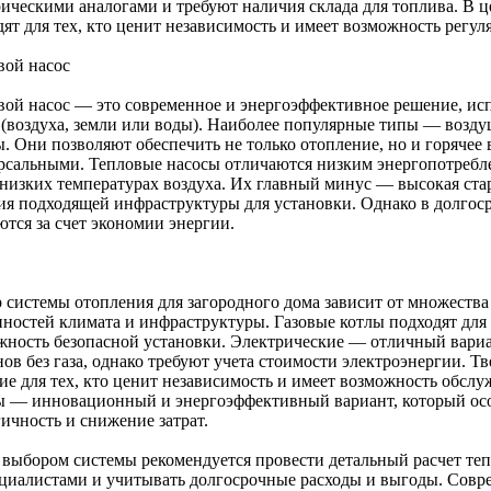
рическими аналогами и требуют наличия склада для топлива. В 
дят для тех, кто ценит независимость и имеет возможность регу
вой насос
вой насос — это современное и энергоэффективное решение, и
 (воздуха, земли или воды). Наиболее популярные типы — возд
. Они позволяют обеспечить не только отопление, но и горячее 
рсальными. Тепловые насосы отличаются низким энергопотребл
 низких температурах воздуха. Их главный минус — высокая ста
ия подходящей инфраструктуры для установки. Однако в долгос
ются за счет экономии энергии.
 системы отопления для загородного дома зависит от множества
ностей климата и инфраструктуры. Газовые котлы подходят для те
жность безопасной установки. Электрические — отличный вари
нов без газа, однако требуют учета стоимости электроэнергии.
ие для тех, кто ценит независимость и имеет возможность обсл
ы — инновационный и энергоэффективный вариант, который осо
ичность и снижение затрат.
 выбором системы рекомендуется провести детальный расчет теп
ециалистами и учитывать долгосрочные расходы и выгоды. Сов