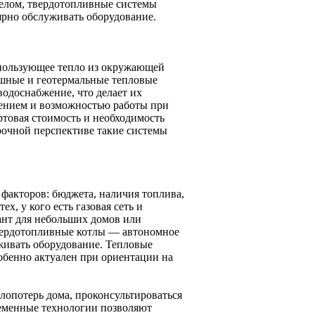
целом, твердотопливные системы
лярно обслуживать оборудование.
спользующее тепло из окружающей
ушные и геотермальные тепловые
водоснабжение, что делает их
ением и возможностью работы при
ртовая стоимость и необходимость
рочной перспективе такие системы
 факторов: бюджета, наличия топлива,
х, у кого есть газовая сеть и
ант для небольших домов или
 Твердотопливные котлы — автономное
уживать оборудование. Тепловые
бенно актуален при ориентации на
лопотерь дома, проконсультироваться
ременные технологии позволяют