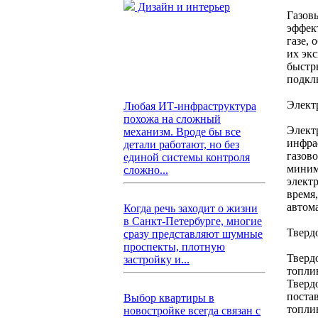
Дизайн и интерьер
Газов
эффек
газе,
их эк
быстр
подкл
Элект
Любая ИТ-инфраструктура
похожа на сложный
Элект
механизм. Вроде бы все
инфра
детали работают, но без
газов
единой системы контроля
миним
сложно...
элект
время
автом
Когда речь заходит о жизни
в Санкт-Петербурге, многие
Тверд
сразу представляют шумные
проспекты, плотную
Тверд
застройку и...
топли
Тверд
поста
Выбор квартиры в
топли
новостройке всегда связан с