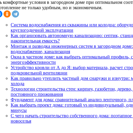
ть комфортные условия в загородном доме при оптимальном соо
 отопление не только удобным, но и экономичным.
Система водоснабжения из скважины или колодца: оборудо
круглогодичной эксплуатации
Как организовать автономную канализацию: септик, станц
накопительная емкость?
Монтаж и разводка инженерных систем в загородном доме: 
водоснабжение, канализация
Окна в частном доме: как выбрать оптимальный профиль, 
энергоэффективности
Устройство кровли от А до Я: выбор материала, расчет ст
подкровельной вентиляции
Как правильно утеплить частный дом снаружи и изнутри: 
холода
Технологии строительства стен: кирпич, газобетон, дерево,
постоянного проживания
Фундамент для дома: сравнительный анализ ленточного, пл
Как выбрать проект дома: готовый vs индивидуальный, о
минусы
С чего начать строительство собственного дома: поэтапное
новоселья