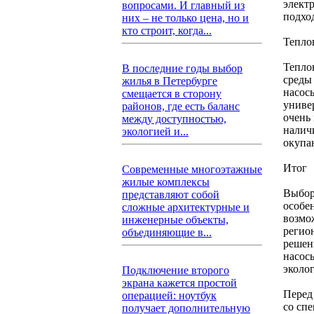
элект
вопросами. И главный из
подхо
них – не только цена, но и
кто строит, когда...
Тепло
Тепло
В последние годы выбор
среды
жилья в Петербурге
насосы
смещается в сторону
униве
районов, где есть баланс
очень
между доступностью,
налич
экологией и...
окупа
Итог
Современные многоэтажные
жилые комплексы
Выбор
представляют собой
особен
сложные архитектурные и
возмо
инженерные объекты,
регио
объединяющие в...
решен
насос
эколог
Подключение второго
экрана кажется простой
Перед
операцией: ноутбук
со сп
получает дополнительную