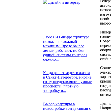
Генер
Дизайн и интерьер
автон
позво
нагру
необх
выбро
Инвер
солне
Любая ИТ-инфраструктура
Совре
похожа на сложный
перек
механизм. Вроде бы все
обору
детали работают, но без
систе
единой системы контроля
стаби
сложно...
Солне
элект
Когда речь заходит о жизни
харак
в Санкт-Петербурге, многие
крыше
сразу представляют шумные
соеди
проспекты, плотную
пасму
застройку и...
оптим
Для п
Выбор квартиры в
Напри
новостройке всегда связан с