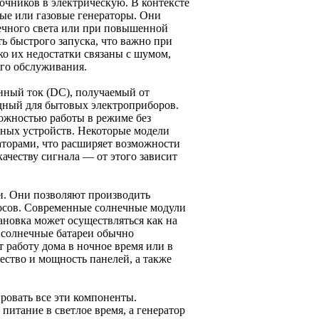
очников в электрическую. В контексте
ые или газовые генераторы. Они
нечного света или при повышенной
ь быстрого запуска, что важно при
о их недостатки связаны с шумом,
ого обслуживания.
ный ток (DC), получаемый от
одный для бытовых электроприборов.
ожностью работы в режиме без
нных устройств. Некоторые модели
аторами, что расширяет возможности
ачеству сигнала — от этого зависит
и. Они позволяют производить
бросов. Современные солнечные модули
ановка может осуществляться как на
я солнечные батареи обычно
т работу дома в ночное время или в
ство и мощность панелей, а также
овать все эти компоненты.
итание в светлое время, а генератор