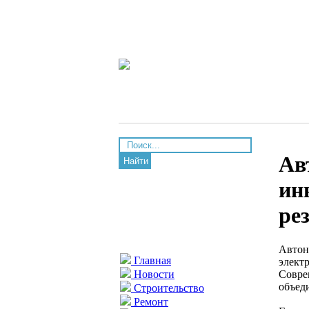
Ав
Найти
ин
ре
Автон
Главная
элект
Совре
Новости
объед
Строительство
Ремонт