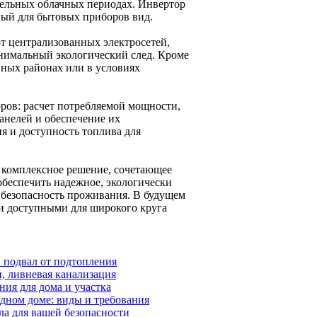
ельных облачных периодах. Инвертор
ый для бытовых приборов вид.
т централизованных электросетей,
инимальный экологический след. Кроме
нных районах или в условиях
ров: расчет потребляемой мощности,
анелей и обеспечение их
я и доступность топлива для
й комплексное решение, сочетающее
обеспечить надежное, экологически
 безопасность проживания. В будущем
 и доступными для широкого круга
и подвал от подтопления
, ливневая канализация
ия для дома и участка
дном доме: виды и требования
ла для вашей безопасности