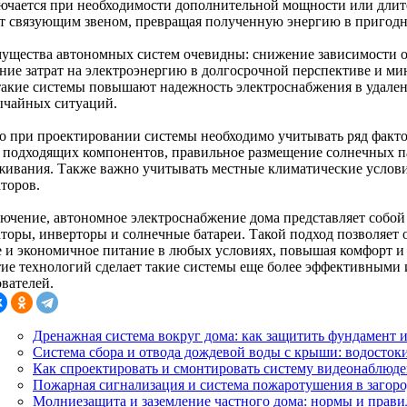
ючается при необходимости дополнительной мощности или длит
т связующим звеном, превращая полученную энергию в пригодн
ущества автономных систем очевидны: снижение зависимости о
ние затрат на электроэнергию в долгосрочной перспективе и м
 такие системы повышают надежность электроснабжения в удале
ычайных ситуаций.
о при проектировании системы необходимо учитывать ряд факто
 подходящих компонентов, правильное размещение солнечных п
живания. Также важно учитывать местные климатические услови
торов.
лючение, автономное электроснабжение дома представляет собо
аторы, инверторы и солнечные батареи. Такой подход позволяет 
е и экономичное питание в любых условиях, повышая комфорт и
тие технологий сделает такие системы еще более эффективными
ователей.
Дренажная система вокруг дома: как защитить фундамент 
Система сбора и отвода дождевой воды с крыши: водостоки
Как спроектировать и смонтировать систему видеонаблюден
Пожарная сигнализация и система пожаротушения в загоро
Молниезащита и заземление частного дома: нормы и прави