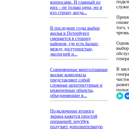
подкл
вопросами. И главный из
служи
них – не только цена, но и
кто строит, когда...
Преим
сниже
того,
В последние годы выбор
чрезв
жилья в Петербурге
смещается в сторону
Однак
районов, где есть баланс
выбор
между доступностью,
обслу
экологией и...
генера
В зак
Современные многоэтажные
генер
жилые комплексы
чисто
представляют собой
разви
сложные архитектурные и
польз
инженерные объекты,
объединяющие в...
Подключение второго
экрана кажется простой
операцией: ноутбук
получает дополнительную