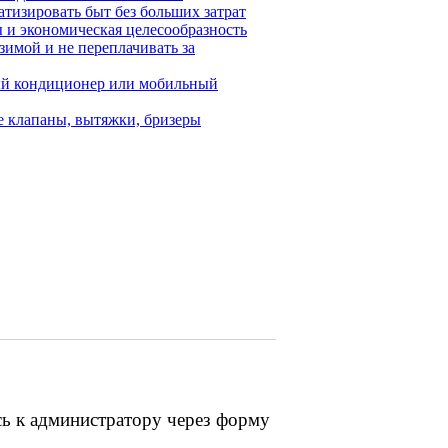
тизировать быт без больших затрат
 и экономическая целесообразность
зимой и не переплачивать за
ный кондиционер или мобильный
е клапаны, вытяжки, бризеры
сь к администратору через форму