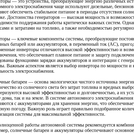
аторы — это устройства, преобразующие энергию различных ист
омного электроснабжения чаще используют дизельные, бензинов
ляют обеспечить стабильное питание в периоды отсутствия сол
зке. Достоинства генераторов — высокая мощность и возможност
одимости поддержания работы критически важных систем. Однак
сами и затратами на топливо, а также необходимостью регулярн
торы — ключевые компоненты системы, преобразующие постоян
чных батарей или аккумуляторов, в переменный ток (AC), приг
менные инверторы отличаются высокой эффективностью и возм
лючения, что обеспечивает плавное питание и защиту подключе
дованы функциями зарядки аккумуляторов и интеграции с генер
мы. Важным аспектом является выбор инвертора по мощности и к
льность электроснабжения.
чные батареи — основа экологически чистого источника энерги
ричество из солнечного света без затрат топлива и вредных вы
теризуются высокой эффективностью и долговечностью, а их уст
 дома, так и на земле. В системе автономного электроснабжени
няются с аккумуляторами для хранения энергии, что обеспечивае
рную погоду. Важную роль играет правильно подобранное количе
изация системы для максимальной эффективности.
олноценной работы автономной системы рекомендуется комбинир
мер, солнечные батареи и аккумуляторы обеспечивают основное п