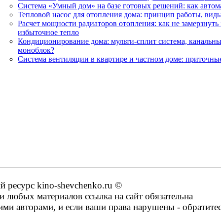
Система «Умный дом» на базе готовых решений: как автома
Тепловой насос для отопления дома: принцип работы, виды
Расчет мощности радиаторов отопления: как не замерзнуть 
избыточное тепло
Кондиционирование дома: мульти-сплит система, каналь
моноблок?
Система вентиляции в квартире и частном доме: приточны
ресурс kino-shevchenko.ru ©
 любых материалов ссылка на сайт обязательна
ими авторами, и если ваши права нарушены - обратите