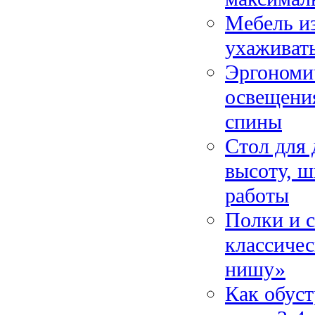
Мебель из
ухаживать
Эргономич
освещения
спины
Стол для 
высоту, 
работы
Полки и с
классиче
нишу»
Как обус