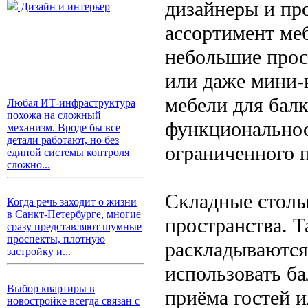
дизайнеры и пр
Дизайн и интерьер
ассортимент меб
небольшие прос
или даже мини-
мебели для балк
Любая ИТ-инфраструктура
похожа на сложный
функциональнос
механизм. Вроде бы все
детали работают, но без
ограниченного п
единой системы контроля
сложно...
Складные столы
Когда речь заходит о жизни
в Санкт-Петербурге, многие
пространства. Т
сразу представляют шумные
проспекты, плотную
раскладываются
застройку и...
использовать б
Выбор квартиры в
приёма гостей 
новостройке всегда связан с