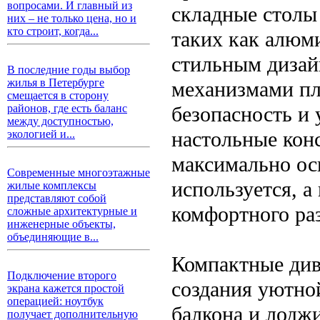
вопросами. И главный из
складные столы
них – не только цена, но и
кто строит, когда...
таких как алюми
стильным дизай
В последние годы выбор
жилья в Петербурге
механизмами пл
смещается в сторону
безопасность и 
районов, где есть баланс
между доступностью,
настольные кон
экологией и...
максимально осв
Современные многоэтажные
используется, а
жилые комплексы
представляют собой
комфортного ра
сложные архитектурные и
инженерные объекты,
объединяющие в...
Компактные див
Подключение второго
создания уютно
экрана кажется простой
операцией: ноутбук
балкона и лодж
получает дополнительную