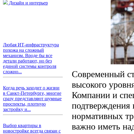
Дизайн и интерьер
Любая ИТ-инфраструктура
похожа на сложный
механизм. Вроде бы все
детали работают, но без
единой системы контроля
Современный ст
сложно...
высокого уровня
Когда речь заходит о жизни
Компании и спе
в Санкт-Петербурге, многие
сразу представляют шумные
подтверждения 
проспекты, плотную
застройку и...
нормативных тр
важно иметь на
Выбор квартиры в
новостройке всегда связан с