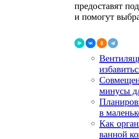
предоставят по
и помогут выбр
Вентиляци
избавитьс
Совмещен
минусы дл
Планировк
в маленьк
Как орга
ванной ко