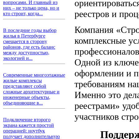
ориентироватьс
вопросами. И главный из
них – не только цена, но и
реестров и про
кто строит, когда...
Компания «Стро
В последние годы выбор
жилья в Петербурге
комплексные ус
смещается в сторону
районов, где есть баланс
профессионалов
между доступностью,
экологией и...
Одной из ключе
оформлении и п
Современные многоэтажные
жилые комплексы
требованиям на
представляют собой
сложные архитектурные и
Именно это дел
инженерные объекты,
объединяющие в...
реестрами» удо
участников стр
Подключение второго
экрана кажется простой
операцией: ноутбук
Поддерж
получает дополнительную