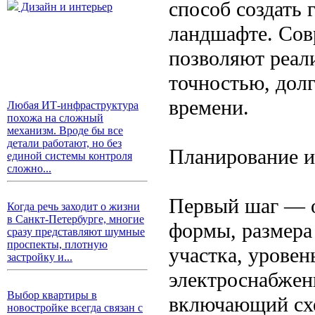
способ создать
Дизайн и интерьер
ландшафте. Сов
позволяют реали
точностью, дол
времени.
Любая ИТ-инфраструктура
похожа на сложный
механизм. Вроде бы все
детали работают, но без
Планирование и
единой системы контроля
сложно...
Первый шаг — о
Когда речь заходит о жизни
в Санкт-Петербурге, многие
формы, размера
сразу представляют шумные
проспекты, плотную
участка, уровен
застройку и...
электроснабжени
Выбор квартиры в
включающий схе
новостройке всегда связан с