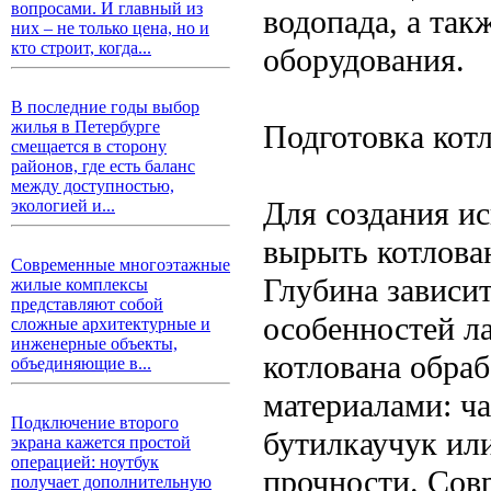
вопросами. И главный из
водопада, а так
них – не только цена, но и
кто строит, когда...
оборудования.
В последние годы выбор
жилья в Петербурге
Подготовка кот
смещается в сторону
районов, где есть баланс
между доступностью,
Для создания и
экологией и...
вырыть котлова
Современные многоэтажные
Глубина зависи
жилые комплексы
представляют собой
особенностей л
сложные архитектурные и
инженерные объекты,
котлована обра
объединяющие в...
материалами: ча
Подключение второго
бутилкаучук ил
экрана кажется простой
операцией: ноутбук
прочности. Сов
получает дополнительную