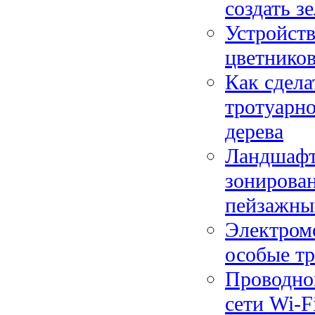
создать з
Устройств
цветников
Как сдела
тротуарно
дерева
Ландшафтн
зонирован
пейзажны
Электром
особые тр
Проводно
сети Wi-F