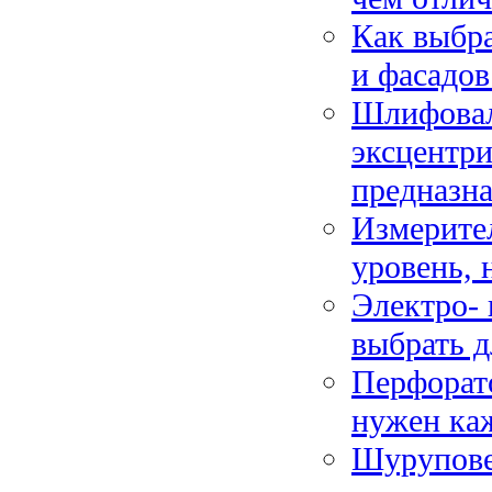
Как выбра
и фасадов
Шлифовал
эксцентри
предназн
Измерите
уровень, 
Электро- 
выбрать д
Перфорато
нужен ка
Шуруповер