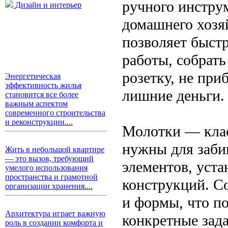
ручного инстру
Дизайн и интерьер
домашнего хозя
позволяет быст
работы, собрать
розетку, не при
Энергетическая
эффективность жилья
лишние деньги.
становится все более
важным аспектом
современного строительства
и реконструкции....
Молотки — кла
нужны для заби
Жить в небольшой квартире
— это вызов, требующий
элементов, уст
умелого использования
пространства и грамотной
конструкций. С
организации хранения....
и формы, что п
Архитектура играет важную
конкретные зад
роль в создании комфорта и