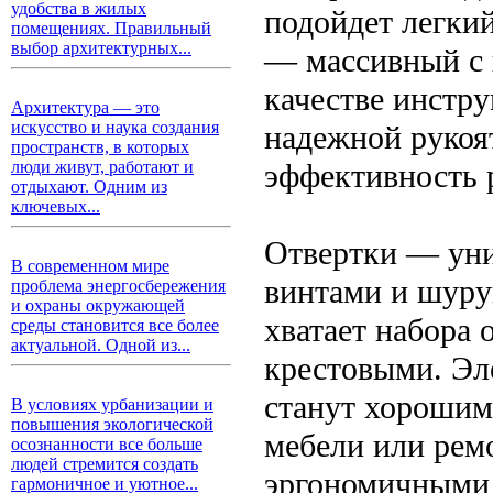
удобства в жилых
подойдет легки
помещениях. Правильный
выбор архитектурных...
— массивный с 
качестве инстру
Архитектура — это
искусство и наука создания
надежной рукоят
пространств, в которых
эффективность 
люди живут, работают и
отдыхают. Одним из
ключевых...
Отвертки — уни
В современном мире
винтами и шуру
проблема энергосбережения
и охраны окружающей
хватает набора 
среды становится все более
актуальной. Одной из...
крестовыми. Эл
станут хорошим
В условиях урбанизации и
повышения экологической
мебели или рем
осознанности все больше
людей стремится создать
эргономичными 
гармоничное и уютное...