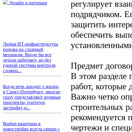
регулирует вза
Дизайн и интерьер
подрядчиком. Ег
защитить интер
обеспечить выпо
установленными
Любая ИТ-инфраструктура
похожа на сложный
механизм. Вроде бы все
детали работают, но без
Предмет догово
единой системы контроля
сложно...
В этом разделе
работ, которые
Когда речь заходит о жизни
в Санкт-Петербурге, многие
Важно четко опр
сразу представляют шумные
проспекты, плотную
строительных ра
застройку и...
рекомендуется 
Выбор квартиры в
чертежи и спец
новостройке всегда связан с