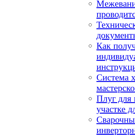
Межевание
проводитс
Техническ
документ
Как получ
индивиду
инструкц
Система х
мастерско
Плуг для 
участке д
Сварочный
инвертор