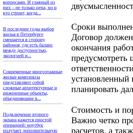
вопросами. И главный из
двусмысленност
них – не только цена, но и
кто строит, когда...
Сроки выполнен
В последние годы выбор
жилья в Петербурге
Договор должен
смещается в сторону
окончания работ
районов, где есть баланс
между доступностью,
предусмотреть 
экологией и...
ответственност
Современные многоэтажные
установленный 
жилые комплексы
представляют собой
планировать да
сложные архитектурные и
инженерные объекты,
объединяющие в...
Стоимость и по
Подключение второго
Важно четко пр
экрана кажется простой
операцией: ноутбук
расчетов, а так
получает дополнительную