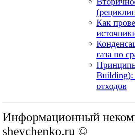
Вторично
(рециклин
Как прове
источники
Конденсац
газа по с
Принципы 
Building)
отходов
Информационный некомм
shevchenko.ru ©