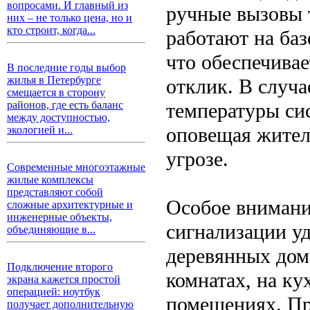
вопросами. И главный из
ручные вызовы 
них – не только цена, но и
кто строит, когда...
работают на баз
что обеспечива
В последние годы выбор
жилья в Петербурге
отклик. В случ
смещается в сторону
температуры си
районов, где есть баланс
между доступностью,
оповещая жител
экологией и...
угрозе.
Современные многоэтажные
жилые комплексы
представляют собой
Особое внимани
сложные архитектурные и
инженерные объекты,
сигнализации уд
объединяющие в...
деревянных дом
Подключение второго
комнатах, на ку
экрана кажется простой
операцией: ноутбук
помещениях. Пр
получает дополнительную