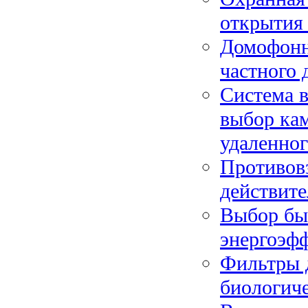
открытия
Домофонн
частного 
Система в
выбор кам
удаленног
Противовз
действит
Выбор бы
энергоэфф
Фильтры д
биологиче