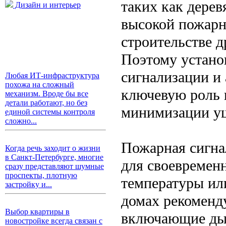
таких как дере
Дизайн и интерьер
высокой пожарн
строительстве д
Поэтому устано
сигнализации и
Любая ИТ-инфраструктура
похожа на сложный
ключевую роль 
механизм. Вроде бы все
детали работают, но без
минимизации у
единой системы контроля
сложно...
Пожарная сигна
Когда речь заходит о жизни
в Санкт-Петербурге, многие
для своевремен
сразу представляют шумные
проспекты, плотную
температуры ил
застройку и...
домах рекоменд
Выбор квартиры в
включающие дым
новостройке всегда связан с