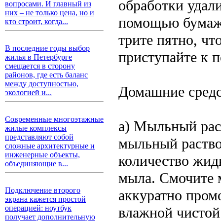
обработки удал
вопросами. И главный из
них – не только цена, но и
помощью бумажн
кто строит, когда...
трите пятно, чт
В последние годы выбор
приступайте к п
жилья в Петербурге
смещается в сторону
районов, где есть баланс
между доступностью,
Домашние средс
экологией и...
Современные многоэтажные
а) Мыльный рас
жилые комплексы
представляют собой
мыльный раство
сложные архитектурные и
инженерные объекты,
количество жид
объединяющие в...
мыла. Смочите м
Подключение второго
аккуратно промо
экрана кажется простой
операцией: ноутбук
влажной чистой
получает дополнительную