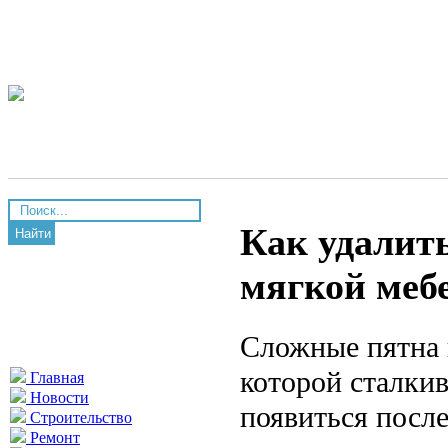
Как удалить
Найти
мягкой меб
Сложные пятна 
которой сталки
Главная
Новости
появиться посл
Строительство
Ремонт