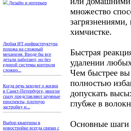
или домашними 
Дизайн и интерьер
множество спос
загрязнениями,
химчистке.
Любая ИТ-инфраструктура
похожа на сложный
Быстрая реакци
механизм. Вроде бы все
детали работают, но без
удалении любых
единой системы контроля
сложно...
Чем быстрее вы
полностью избав
Когда речь заходит о жизни
допускать высы
в Санкт-Петербурге, многие
сразу представляют шумные
глубже в волокн
проспекты, плотную
застройку и...
Основные шаги 
Выбор квартиры в
новостройке всегда связан с