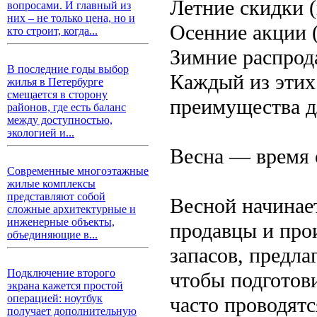
Летние скидки 
вопросами. И главный из
них – не только цена, но и
Осенние акции 
кто строит, когда...
Зимние распрод
В последние годы выбор
Каждый из этих
жилья в Петербурге
смещается в сторону
преимущества д
районов, где есть баланс
между доступностью,
экологией и...
Весна — время 
Современные многоэтажные
жилые комплексы
представляют собой
Весной начинае
сложные архитектурные и
инженерные объекты,
продавцы и про
объединяющие в...
запасов, предла
Подключение второго
чтобы подготови
экрана кажется простой
операцией: ноутбук
часто проводятс
получает дополнительную