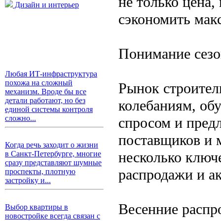
не только цена,
Дизайн и интерьер
сэкономить мак
Понимание сез
Любая ИТ-инфраструктура
похожа на сложный
Рынок строител
механизм. Вроде бы все
детали работают, но без
колебаниям, об
единой системы контроля
сложно...
спросом и пред
поставщиков и 
Когда речь заходит о жизни
несколько ключ
в Санкт-Петербурге, многие
сразу представляют шумные
распродажи и а
проспекты, плотную
застройку и...
Весенние распр
Выбор квартиры в
новостройке всегда связан с