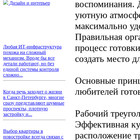
воспоминания. Д
Дизайн и интерьер
уютную атмосфе
максимально уд
Правильная орг
процесс готовк
Любая ИТ-инфраструктура
похожа на сложный
создать место д
механизм. Вроде бы все
детали работают, но без
единой системы контроля
сложно...
Основные принц
любителей гото
Когда речь заходит о жизни
в Санкт-Петербурге, многие
сразу представляют шумные
проспекты, плотную
Рабочий треуго
застройку и...
Эффективная ку
Выбор квартиры в
расположение т
новостройке всегда связан с