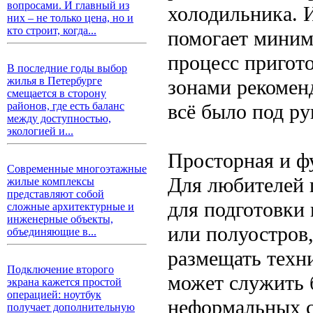
вопросами. И главный из
холодильника. 
них – не только цена, но и
кто строит, когда...
помогает миним
процесс пригот
В последние годы выбор
жилья в Петербурге
зонами рекоменд
смещается в сторону
всё было под ру
районов, где есть баланс
между доступностью,
экологией и...
Просторная и ф
Современные многоэтажные
Для любителей 
жилые комплексы
представляют собой
для подготовки
сложные архитектурные и
инженерные объекты,
или полуостров,
объединяющие в...
размещать техн
Подключение второго
может служить 
экрана кажется простой
операцией: ноутбук
неформальных с
получает дополнительную