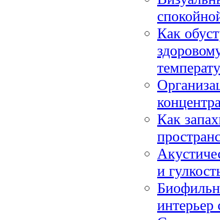
спокойно
Как обус
здоровому
температу
Организац
концентр
Как запах
пространс
Акустичес
и гулкос
Биофильны
интерьер 