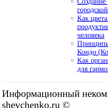
Создание 
городской
Как цвета
продукти
человека
Принципы
Кондо (Ко
Как орган
для гармо
Информационный некомм
shevchenko.ru ©