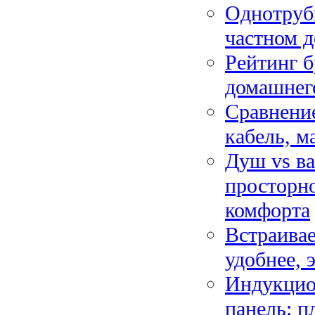
Однотрубн
частном д
Рейтинг б
домашнег
Сравнение
кабель, м
Душ vs ва
просторно
комфорта
Встраивае
удобнее, 
Индукцион
панель: п