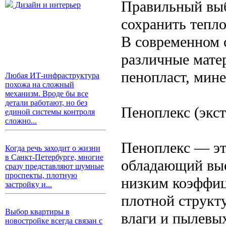
Правильный выб
Дизайн и интерьер
сохранить тепло
В современном 
различные мате
пенопласт, мине
Любая ИТ-инфраструктура
похожа на сложный
механизм. Вроде бы все
детали работают, но без
Пеноплекс (экс
единой системы контроля
сложно...
Пеноплекс — эт
Когда речь заходит о жизни
в Санкт-Петербурге, многие
обладающий выс
сразу представляют шумные
проспекты, плотную
низким коэффиц
застройку и...
плотной структ
Выбор квартиры в
влаги и пылевы
новостройке всегда связан с