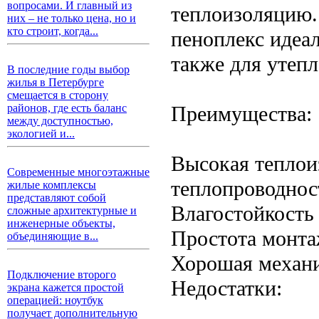
вопросами. И главный из
теплоизоляцию.
них – не только цена, но и
кто строит, когда...
пеноплекс идеа
также для утеп
В последние годы выбор
жилья в Петербурге
смещается в сторону
Преимущества:
районов, где есть баланс
между доступностью,
экологией и...
Высокая теплои
Современные многоэтажные
теплопроводнос
жилые комплексы
представляют собой
Влагостойкость
сложные архитектурные и
инженерные объекты,
Простота монта
объединяющие в...
Хорошая механи
Подключение второго
Недостатки:
экрана кажется простой
операцией: ноутбук
получает дополнительную