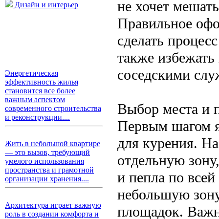
не хочет мешат
Дизайн и интерьер
Правильное офо
сделать процесс
также избежать
соседскими сл
Энергетическая
эффективность жилья
становится все более
важным аспектом
Выбор места и 
современного строительства
и реконструкции....
Первым шагом я
для курения. На
Жить в небольшой квартире
— это вызов, требующий
отдельную зону
умелого использования
пространства и грамотной
и пепла по все
организации хранения....
небольшую зону 
Архитектура играет важную
площадок. Важн
роль в создании комфорта и