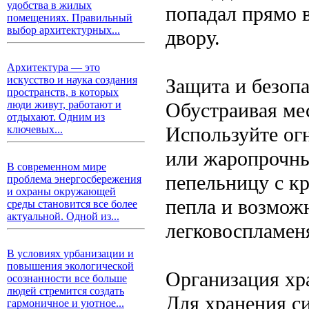
удобства в жилых
попадал прямо в
помещениях. Правильный
выбор архитектурных...
двору.
Архитектура — это
искусство и наука создания
Защита и безоп
пространств, в которых
Обустраивая мес
люди живут, работают и
отдыхают. Одним из
Используйте ог
ключевых...
или жаропрочны
В современном мире
пепельницу с к
проблема энергосбережения
и охраны окружающей
пепла и возмож
среды становится все более
актуальной. Одной из...
легковоспламен
В условиях урбанизации и
повышения экологической
Организация хр
осознанности все больше
людей стремится создать
Для хранения си
гармоничное и уютное...