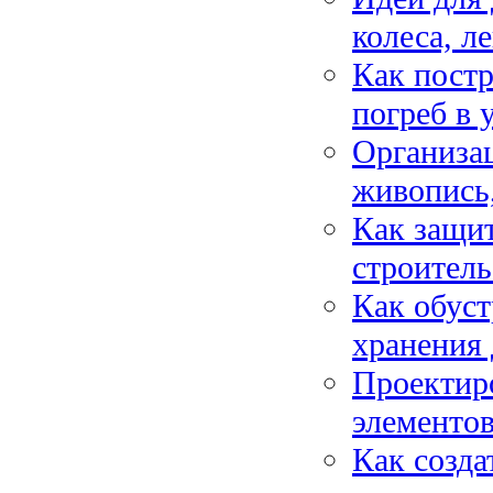
колеса, л
Как пост
погреб в 
Организац
живопись,
Как защит
строител
Как обуст
хранения 
Проектиро
элементов
Как созда