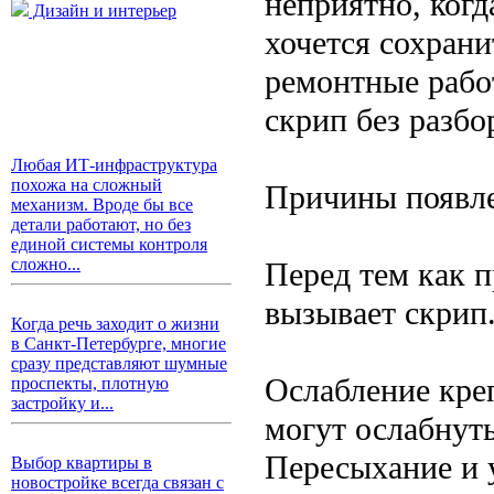
неприятно, когд
Дизайн и интерьер
хочется сохран
ремонтные рабо
скрип без разбо
Любая ИТ-инфраструктура
похожа на сложный
Причины появле
механизм. Вроде бы все
детали работают, но без
единой системы контроля
сложно...
Перед тем как п
вызывает скрип
Когда речь заходит о жизни
в Санкт-Петербурге, многие
сразу представляют шумные
Ослабление кре
проспекты, плотную
застройку и...
могут ослабнуть
Пересыхание и 
Выбор квартиры в
новостройке всегда связан с