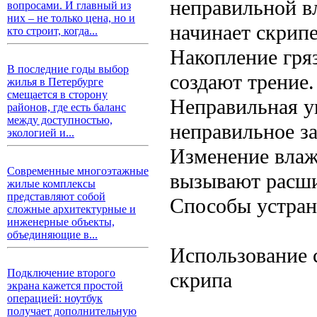
неправильной вл
вопросами. И главный из
них – не только цена, но и
начинает скрипе
кто строит, когда...
Накопление гря
В последние годы выбор
создают трение.
жилья в Петербурге
смещается в сторону
Неправильная у
районов, где есть баланс
между доступностью,
неправильное з
экологией и...
Изменение влаж
Современные многоэтажные
вызывают расши
жилые комплексы
представляют собой
Способы устран
сложные архитектурные и
инженерные объекты,
объединяющие в...
Использование 
Подключение второго
скрипа
экрана кажется простой
операцией: ноутбук
получает дополнительную