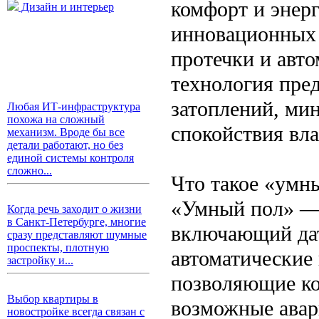
комфорт и энер
Дизайн и интерьер
инновационных 
протечки и авт
технология пре
затоплений, ми
Любая ИТ-инфраструктура
похожа на сложный
спокойствия вл
механизм. Вроде бы все
детали работают, но без
единой системы контроля
сложно...
Что такое «умн
«Умный пол» — 
Когда речь заходит о жизни
в Санкт-Петербурге, многие
включающий дат
сразу представляют шумные
проспекты, плотную
автоматические
застройку и...
позволяющие ко
Выбор квартиры в
возможные авар
новостройке всегда связан с