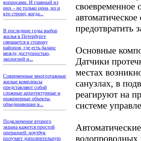
вопросами. И главный из
своевременное 
них – не только цена, но и
кто строит, когда...
автоматическое
предотвратить 
В последние годы выбор
жилья в Петербурге
смещается в сторону
Основные комп
районов, где есть баланс
между доступностью,
Датчики протеч
экологией и...
местах возникно
Современные многоэтажные
санузлах, в под
жилые комплексы
представляют собой
реагируют на п
сложные архитектурные и
инженерные объекты,
системе управле
объединяющие в...
Подключение второго
Автоматические
экрана кажется простой
операцией: ноутбук
водопроводных 
получает дополнительную