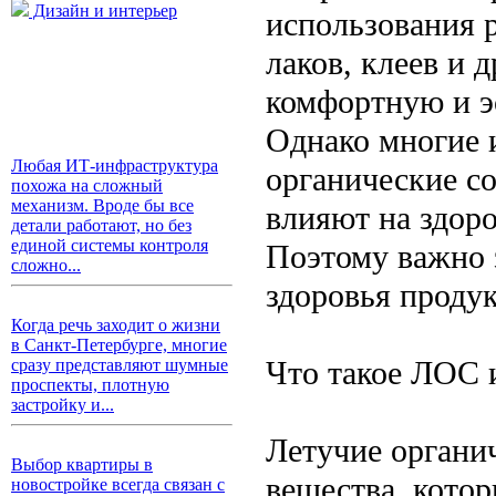
Дизайн и интерьер
использования 
лаков, клеев и 
комфортную и э
Однако многие и
Любая ИТ-инфраструктура
органические с
похожа на сложный
механизм. Вроде бы все
влияют на здор
детали работают, но без
единой системы контроля
Поэтому важно з
сложно...
здоровья проду
Когда речь заходит о жизни
в Санкт-Петербурге, многие
Что такое ЛОС 
сразу представляют шумные
проспекты, плотную
застройку и...
Летучие органи
Выбор квартиры в
вещества, кото
новостройке всегда связан с