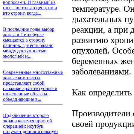
вопросами. И главный из
температуре. О
них – не только цена, но и
кто строит, когда...
дыхательных пу
реакции, а при
В последние годы выбор
жилья в Петербурге
развитию хрони
смещается в сторону
районов, где есть баланс
опухолей. Особе
между доступностью,
экологией и...
беременных жен
заболеваниями.
Современные многоэтажные
жилые комплексы
представляют собой
сложные архитектурные и
Как определить 
инженерные объекты,
объединяющие в...
Производители 
Подключение второго
экрана кажется простой
своей продукци
операцией: ноутбук
получает дополнительную