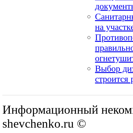
документы
Санитарны
на участк
Противопо
правильно
огнетуши
Выбор диз
строится 
Информационный некомм
shevchenko.ru ©