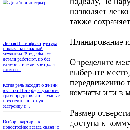
подвалу, не нар
Дизайн и интерьер
позволяет легко
также сохраняе
Планирование и
Любая ИТ-инфраструктура
похожа на сложный
механизм. Вроде бы все
детали работают, но без
Определите мес
единой системы контроля
сложно...
выберите место,
передвижению п
Когда речь заходит о жизни
комнаты или в м
в Санкт-Петербурге, многие
сразу представляют шумные
проспекты, плотную
застройку и...
Размер отверсти
доступа к комм
Выбор квартиры в
новостройке всегда связан с