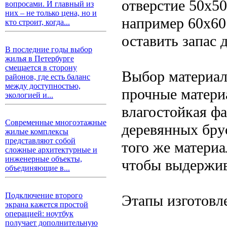
отверстие 50х50
вопросами. И главный из
них – не только цена, но и
например 60х60 
кто строит, когда...
оставить запас
В последние годы выбор
жилья в Петербурге
смещается в сторону
Выбор материал
районов, где есть баланс
между доступностью,
прочные матери
экологией и...
влагостойкая ф
Современные многоэтажные
деревянных бру
жилые комплексы
представляют собой
того же материа
сложные архитектурные и
инженерные объекты,
чтобы выдержив
объединяющие в...
Подключение второго
Этапы изготовл
экрана кажется простой
операцией: ноутбук
получает дополнительную