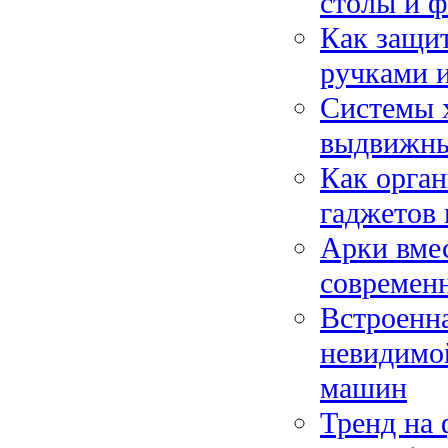
столы и ф
Как защит
ручками 
Системы х
выдвижны
Как орган
гаджетов 
Арки вмес
современ
Встроенна
невидимо
машин
Тренд на 