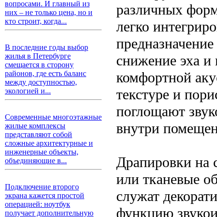
вопросами. И главный из
различных форм,
них – не только цена, но и
кто строит, когда...
легко интегриро
предназначение
В последние годы выбор
жилья в Петербурге
снижение эха и 
смещается в сторону
комфортной аку
районов, где есть баланс
между доступностью,
текстуре и пори
экологией и...
поглощают звук
Современные многоэтажные
внутри помещен
жилые комплексы
представляют собой
сложные архитектурные и
инженерные объекты,
Драпировки на с
объединяющие в...
или тканевые о
Подключение второго
служат декорат
экрана кажется простой
операцией: ноутбук
функцию звукои
получает дополнительную