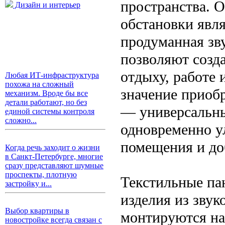
пространства. 
Дизайн и интерьер
обстановки явл
продуманная зв
позволяют созд
отдыху, работе 
Любая ИТ-инфраструктура
похожа на сложный
значение приоб
механизм. Вроде бы все
детали работают, но без
— универсальны
единой системы контроля
сложно...
одновременно у
помещения и до
Когда речь заходит о жизни
в Санкт-Петербурге, многие
сразу представляют шумные
проспекты, плотную
Текстильные па
застройку и...
изделия из зву
Выбор квартиры в
монтируются на
новостройке всегда связан с