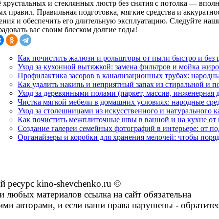
 хрустальных и стеклянных люстр без снятия с потолка — впол
ых правил. Правильная подготовка, мягкие средства и аккуратно
ения и обеспечить его длительную эксплуатацию. Следуйте наш
радовать вас своим блеском долгие годы!
Как почистить жалюзи и рольшторы от пыли быстро и без 
Уход за кухонной вытяжкой: замена фильтров и мойка жи
Профилактика засоров в канализационных трубах: народны
Как удалить накипь и неприятный запах из стиральной и
Уход за деревянными полами (паркет, массив, инженерная д
Чистка мягкой мебели в домашних условиях: народные сре
Уход за столешницами из искусственного и натурального к
Как почистить межплиточные швы в ванной и на кухне от 
Создание галереи семейных фотографий в интерьере: от по
Органайзеры и коробки для хранения мелочей: чтобы поряд
ресурс kino-shevchenko.ru ©
 любых материалов ссылка на сайт обязательна
ими авторами, и если ваши права нарушены - обратите