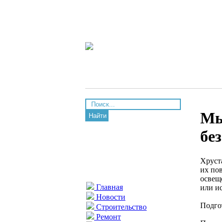
Мы
Найти
бе
Хруст
их по
освещ
Главная
или и
Новости
Подго
Строительство
Ремонт