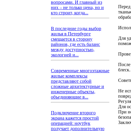
вопросами. И главный из
Перед
них – не только цена, но и
ткань
кто строит, когда...
обраб
Испол
В последние годы выбор
жилья в Петербурге
Для у
смещается в сторону
помож
районов, где есть баланс
между доступностью,
Прове
экологией и...
После
блеск.
Современные многоэтажные
жилые комплексы
Совет
представляют собой
сложные архитектурные и
Не ис
инженерные объекты,
повре
объединяющие в...
Регул
Для о
При н
Подключение второго
безопа
экрана кажется простой
Заклю
операцией: ноутбук
получает дополнительную