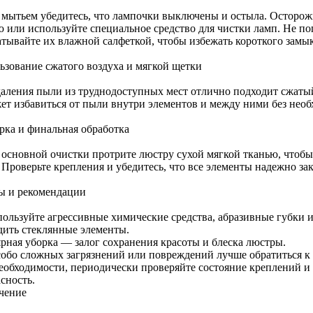
 мытьем убедитесь, что лампочки выключены и остыла. Осторож
ю или используйте специальное средство для чистки ламп. Не по
атывайте их влажной салфеткой, чтобы избежать короткого замы
ьзование сжатого воздуха и мягкой щетки
даления пыли из труднодоступных мест отлично подходит сжатый
ет избавиться от пыли внутри элементов и между ними без необ
рка и финальная обработка
 основной очистки протрите люстру сухой мягкой тканью, чтобы 
 Проверьте крепления и убедитесь, что все элементы надежно за
ы и рекомендации
пользуйте агрессивные химические средства, абразивные губки 
дить стеклянные элементы.
ярная уборка — залог сохранения красоты и блеска люстры.
собо сложных загрязнений или повреждений лучше обратиться к
еобходимости, периодически проверяйте состояние креплений и
сность.
чение