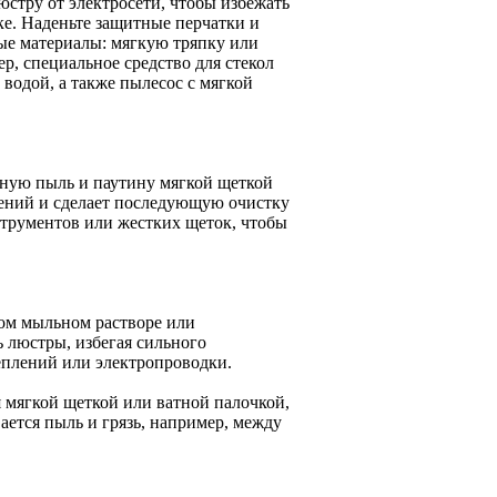
юстру от электросети, чтобы избежать
е. Наденьте защитные перчатки и
ые материалы: мягкую тряпку или
р, специальное средство для стекол
водой, а также пылесос с мягкой
пную пыль и паутину мягкой щеткой
дений и сделает последующую очистку
струментов или жестких щеток, чтобы
бом мыльном растворе или
 люстры, избегая сильного
еплений или электропроводки.
я мягкой щеткой или ватной палочкой,
ается пыль и грязь, например, между