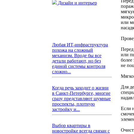
Перед
Дизайн и интерьер
пораж
мягку
микро
или м
насад
Прове
Любая ИТ-инфраструктура
Перед
похожа на сложный
или п
механизм. Вроде бы все
более
детали работают, но без
не по
единой системы контроля
сложно...
Мягко
Для д
Когда речь заходит о жизни
специ
в Санкт-Петербурге, многие
надав
сразу представляют шумные
проспекты, плотную
Если 
застройку и...
смочен
элеме
Выбор квартиры в
Очист
новостройке всегда связан с