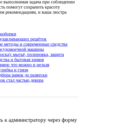
не выполнимая задача при соблюдении
сть помогут сохранить красоту
им рекомендациям, и ваша люстра
разборки
роулавливающих решёток
е методы и современные средства
 посудомоечной машины
оска): мытьё, полировка, защита
дства и бытовая химия
амня: что можно и нельзя
грибка и грязи
дбора рамок до развески
ок стал частью декора
сь к администратору через форму