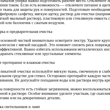
 началом уборки важно подготовить рабочее место. Отключите л
ения током. Если есть возможность — отключите питание в щитк
ю ткань для защиты рук и поверхностей. Подготовьте необходим
фибровую салфетку, мягкую щетку, раствор для очистки (наприме
ягкий мыльный раствор), пластиковую или стеклянную емкость с 
кой или баллончик с сжатым воздухом.
рка и предварительная очистка
 основной чисткой внимательно осмотрите люстру. Удалите кру
ылесосом с мягкой насадкой. Это поможет снизить риск повреж
 эффективной. Важно избегать использования металлических ин
царапать стеклянные или хрустальные элементы.
е протирание и влажная очистка
еликатной очистки используйте мягкую ткань, смоченную в сла
альном средстве для стекол. Осторожно протирайте каждую часть
ливания. Не допускайте попадания воды или раствора внутрь кр
на поверхности есть стойкие загрязнения, можно воспользоватьс
ной в растворе. Особое внимание уделите участкам, где скаплив
нтами или на декоративных деталях.
ка светильников и ламп