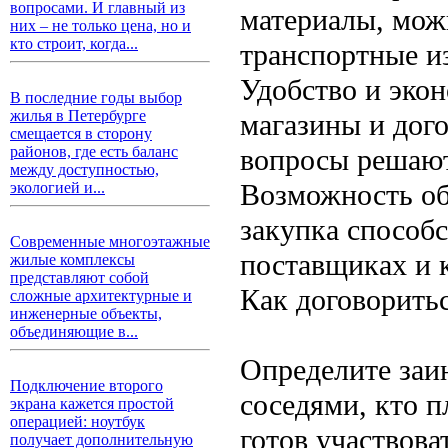
вопросами. И главный из
материалы, можн
них – не только цена, но и
кто строит, когда...
транспортные и
Удобство и эко
В последние годы выбор
жилья в Петербурге
магазины и дог
смещается в сторону
вопросы решают
районов, где есть баланс
между доступностью,
Возможность об
экологией и...
закупка способ
Современные многоэтажные
поставщиках и 
жилые комплексы
представляют собой
Как договоритьс
сложные архитектурные и
инженерные объекты,
объединяющие в...
Определите заи
Подключение второго
соседями, кто п
экрана кажется простой
операцией: ноутбук
готов участвова
получает дополнительную