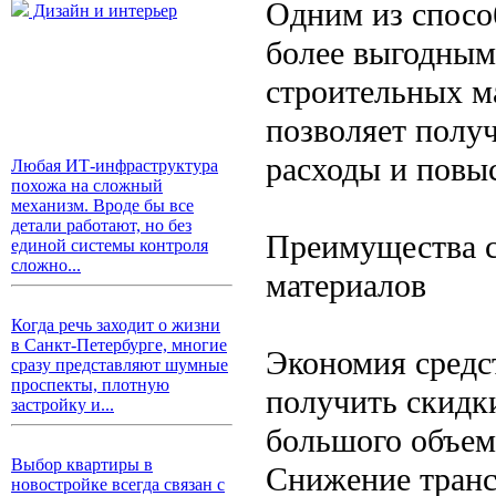
Одним из способ
Дизайн и интерьер
более выгодным
строительных ма
позволяет полу
расходы и повы
Любая ИТ-инфраструктура
похожа на сложный
механизм. Вроде бы все
детали работают, но без
Преимущества с
единой системы контроля
сложно...
материалов
Когда речь заходит о жизни
в Санкт-Петербурге, многие
Экономия средс
сразу представляют шумные
проспекты, плотную
получить скидк
застройку и...
большого объем
Выбор квартиры в
Снижение транс
новостройке всегда связан с