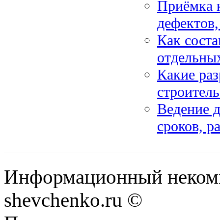
Приёмка к
дефектов,
Как соста
отдельных
Какие ра
строитель
Ведение д
сроков, р
Информационный некомм
shevchenko.ru ©