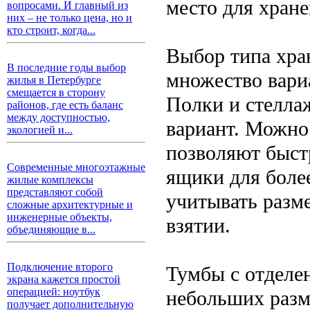
место для хране
вопросами. И главный из
них – не только цена, но и
кто строит, когда...
Выбор типа хра
В последние годы выбор
множество вари
жилья в Петербурге
смещается в сторону
Полки и стелла
районов, где есть баланс
между доступностью,
вариант. Можно
экологией и...
позволяют быст
Современные многоэтажные
ящики для боле
жилые комплексы
представляют собой
учитывать разме
сложные архитектурные и
инженерные объекты,
взятии.
объединяющие в...
Подключение второго
Тумбы с отделе
экрана кажется простой
операцией: ноутбук
небольших разм
получает дополнительную