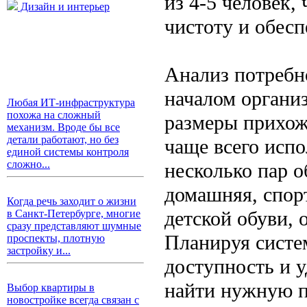
из 4-5 человек,
Дизайн и интерьер
чистоту и обесп
Анализ потребн
началом органи
Любая ИТ-инфраструктура
похожа на сложный
размеры прихож
механизм. Вроде бы все
детали работают, но без
чаще всего исп
единой системы контроля
сложно...
несколько пар о
домашняя, спорт
Когда речь заходит о жизни
детской обуви, 
в Санкт-Петербурге, многие
сразу представляют шумные
Планируя систе
проспекты, плотную
застройку и...
доступность и 
найти нужную па
Выбор квартиры в
новостройке всегда связан с