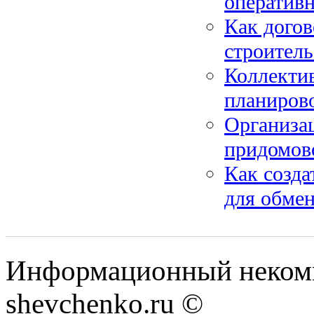
оператив
Как догов
строитель
Коллекти
планирово
Организац
придомов
Как созда
для обме
Информационный некомм
shevchenko.ru ©