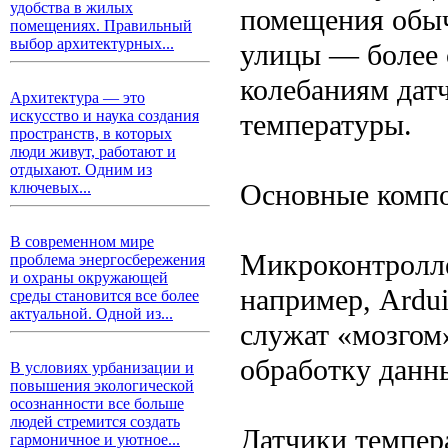
удобства в жилых
помещения обыч
помещениях. Правильный
выбор архитектурных...
улицы — более 
колебаниям дат
Архитектура — это
искусство и наука создания
температуры.
пространств, в которых
люди живут, работают и
отдыхают. Одним из
Основные компо
ключевых...
В современном мире
Микроконтролл
проблема энергосбережения
и охраны окружающей
например, Ardui
среды становится все более
актуальной. Одной из...
служат «мозгом
обработку данн
В условиях урбанизации и
повышения экологической
осознанности все больше
людей стремится создать
Датчики темпер
гармоничное и уютное...