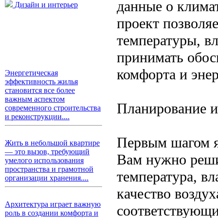
данные о климат
Дизайн и интерьер
проект позволяе
температуры, вл
принимать обос
комфорта и эне
Энергетическая
эффективность жилья
становится все более
важным аспектом
Планирование и
современного строительства
и реконструкции....
Первым шагом я
Жить в небольшой квартире
— это вызов, требующий
Вам нужно реши
умелого использования
пространства и грамотной
температура, вл
организации хранения....
качество воздух
Архитектура играет важную
соответствующи
роль в создании комфорта и