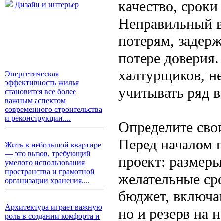
качество, сроки
Дизайн и интерьер
Неправильный в
потерям, задерж
потере доверия
халтурщиков, н
Энергетическая
эффективность жилья
учитывать ряд 
становится все более
важным аспектом
современного строительства
и реконструкции....
Определите сво
Перед началом 
Жить в небольшой квартире
— это вызов, требующий
проект: размеры
умелого использования
пространства и грамотной
желательные ср
организации хранения....
бюджет, включа
Архитектура играет важную
но и резерв на 
роль в создании комфорта и