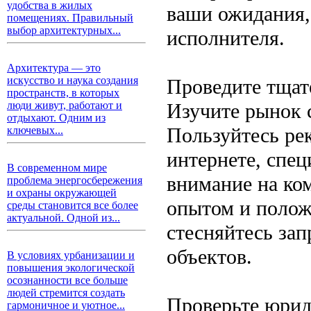
удобства в жилых
ваши ожидания,
помещениях. Правильный
выбор архитектурных...
исполнителя.
Архитектура — это
искусство и наука создания
Проведите тщат
пространств, в которых
Изучите рынок 
люди живут, работают и
отдыхают. Одним из
Пользуйтесь ре
ключевых...
интернете, спе
В современном мире
внимание на ко
проблема энергосбережения
и охраны окружающей
опытом и полож
среды становится все более
актуальной. Одной из...
стесняйтесь за
объектов.
В условиях урбанизации и
повышения экологической
осознанности все больше
людей стремится создать
Проверьте юрид
гармоничное и уютное...