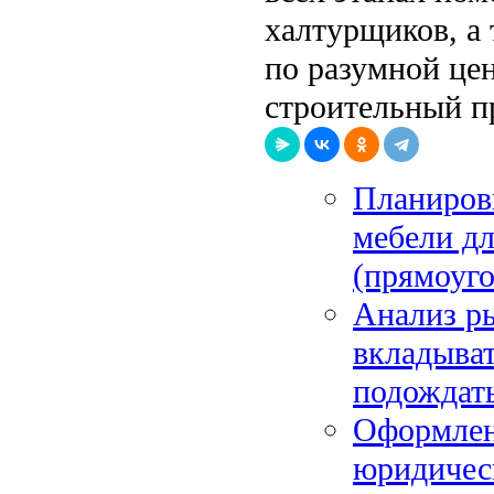
халтурщиков, а 
по разумной це
строительный п
Планировк
мебели д
(прямоуго
Анализ ры
вкладыват
подождат
Оформлени
юридичес