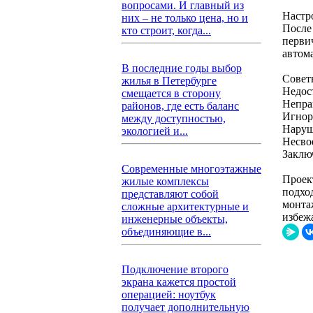
вопросами. И главный из
Настр
них – не только цена, но и
После
кто строит, когда...
перви
автом
В последние годы выбор
Совет
жилья в Петербурге
Недос
смещается в сторону
Непра
районов, где есть баланс
Игнор
между доступностью,
Наруш
экологией и...
Несво
Заклю
Современные многоэтажные
Проек
жилые комплексы
подхо
представляют собой
монта
сложные архитектурные и
избеж
инженерные объекты,
объединяющие в...
Подключение второго
экрана кажется простой
операцией: ноутбук
получает дополнительную