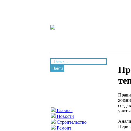
Пр
Найти
те
Прави
жизни
созда
Главная
учиты
Новости
Анали
Строительство
Первы
Ремонт