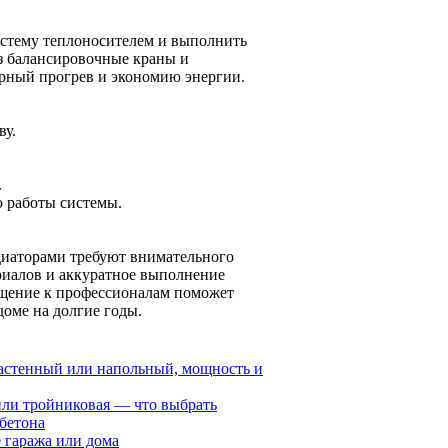
истему теплоносителем и выполнить
з балансировочные краны и
ерный прогрев и экономию энергии.
ву.
.
 работы системы.
диаторами требуют внимательного
риалов и аккуратное выполнение
щение к профессионалам поможет
доме на долгие годы.
 настенный или напольный, мощность и
или тройниковая — что выбрать
обетона
 гаража или дома