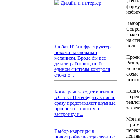
утепл
Дизайн и интерьер
форму
избыт
Выбор
Совре
важен
на ст
полы,
Любая ИТ-инфраструктура
похожа на сложный
Проек
механизм. Вроде бы все
Разво
детали работают, но без
испол
единой системы контроля
схеме
сложно...
поток
Подго
Когда речь заходит о жизни
Перед
в Санкт-Петербурге, многие
тепло
сразу представляют шумные
эффек
проспекты, плотную
застройку и...
Монта
При м
перек
Выбор квартиры в
лента
новостройке всегда связан с