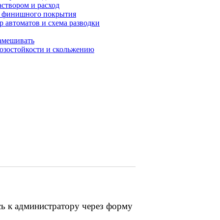
аствором и расход
до финишного покрытия
р автоматов и схема разводки
замешивать
розостойкости и скольжению
сь к администратору через форму