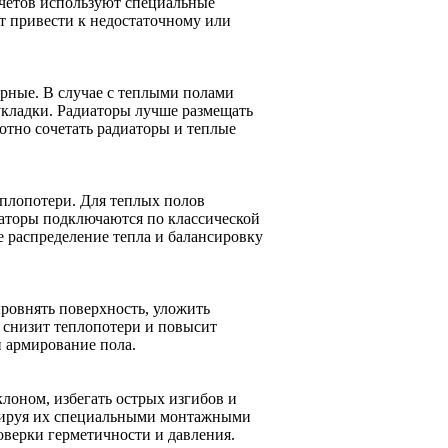
счетов используют специальные
т привести к недостаточному или
рные. В случае с теплыми полами
укладки. Радиаторы лучше размещать
отно сочетать радиаторы и теплые
плопотери. Для теплых полов
аторы подключаются по классической
 распределение тепла и балансировку
ровнять поверхность, уложить
 снизит теплопотери и повысит
 армирование пола.
лоном, избегать острых изгибов и
ксируя их специальными монтажными
оверки герметичности и давления.