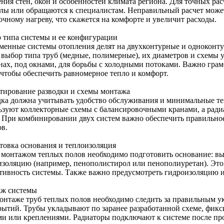
ения стен, окон и особенностей климата региона. Для точных ра
лы или обращаются к специалистам. Неправильный расчет може
очному нагреву, что скажется на комфорте и увеличит расходы.
 типа системы и ее конфигурации
менные системы отопления делят на двухконтурные и одноконту
 выбор типа труб (медные, полимерные), их диаметров и схемы 
енах, под окнами, для борьбы с холодными потоками. Важно грам
 чтобы обеспечить равномерное тепло и комфорт.
тирование разводки и схемы монтажа
дка должна учитывать удобство обслуживания и минимальные те
ьзуют коллекторные схемы с балансировочными кранами, а ради
. При комбинировании двух систем важно обеспечить правильное
ов.
товка основания и теплоизоляция
 монтажом теплых полов необходимо подготовить основание: вы
изоляцию (например, пенополистирол или пенополиуретан). Это
тивность системы. Также важно предусмотреть гидроизоляцию и
ж системы
онтаже труб теплых полов необходимо следить за правильным ук
рытий. Трубы укладывают по заранее разработанной схеме, фи
ми или креплениями. Радиаторы подключают к системе после пр