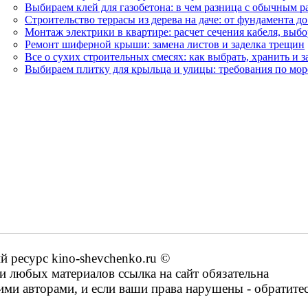
Выбираем клей для газобетона: в чем разница с обычным р
Строительство террасы из дерева на даче: от фундамента 
Монтаж электрики в квартире: расчет сечения кабеля, выбо
Ремонт шиферной крыши: замена листов и заделка трещин
Все о сухих строительных смесях: как выбрать, хранить и 
Выбираем плитку для крыльца и улицы: требования по мо
ресурс kino-shevchenko.ru ©
 любых материалов ссылка на сайт обязательна
ими авторами, и если ваши права нарушены - обратите