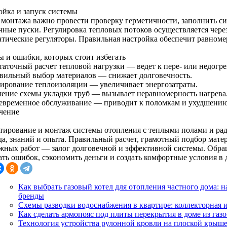
ойка и запуск системы
 монтажа важно провести проверку герметичности, заполнить с
чные пуски. Регулировка тепловых потоков осуществляется чере
атические регуляторы. Правильная настройка обеспечит равном
ы и ошибки, которых стоит избегать
таточный расчет тепловой нагрузки — ведет к пере- или недогре
вильный выбор материалов — снижает долговечность.
ирование теплоизоляции — увеличивает энергозатраты.
ение схемы укладки труб — вызывает неравномерность нагрева
евременное обслуживание — приводит к поломкам и ухудшению
чение
тирование и монтаж системы отопления с теплыми полами и ра
да, знаний и опыта. Правильный расчет, грамотный подбор мате
жных работ — залог долговечной и эффективной системы. Обра
ать ошибок, сэкономить деньги и создать комфортные условия в 
Как выбрать газовый котел для отопления частного дома:
бренды
Схемы разводки водоснабжения в квартире: коллекторная 
Как сделать армопояс под плиты перекрытия в доме из газ
Технология устройства рулонной кровли на плоской крыше