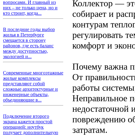
Коллектор — эт
вопросами. И главный из
них – не только цена, но и
собирает и расп
кто строит, когда...
контурам тепло
В последние годы выбор
регулировать те
жилья в Петербурге
смещается в сторону
комфорт и экон
районов, где есть баланс
между доступностью,
экологией и...
Почему важна п
Современные многоэтажные
От правильност
жилые комплексы
представляют собой
работы системы,
сложные архитектурные и
инженерные объекты,
Неправильное п
объединяющие в...
недостаточной и
Подключение второго
повреждению об
экрана кажется простой
операцией: ноутбук
затратам.
получает дополнительную