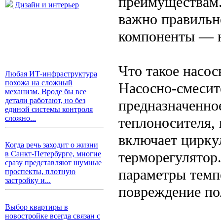
преимуществам.
Дизайн и интерьер
важно правильн
компоненты — н
Что такое насос
Любая ИТ-инфраструктура
похожа на сложный
Насосно-смесит
механизм. Вроде бы все
детали работают, но без
предназначенно
единой системы контроля
сложно...
теплоносителя,
включает цирку
Когда речь заходит о жизни
терморегулятор
в Санкт-Петербурге, многие
сразу представляют шумные
параметры темп
проспекты, плотную
застройку и...
повреждение по
Выбор квартиры в
новостройке всегда связан с